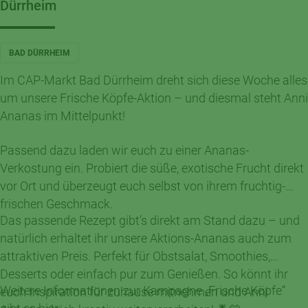
Dürrheim
BAD DÜRRHEIM
Im CAP-Markt Bad Dürrheim dreht sich diese Woche alles
um unsere Frische Köpfe-Aktion – und diesmal steht Anni
Ananas im Mittelpunkt!
Passend dazu laden wir euch zu einer Ananas-
Verkostung ein. Probiert die süße, exotische Frucht direkt
vor Ort und überzeugt euch selbst von ihrem fruchtig-
frischen Geschmack.
Das passende Rezept gibt’s direkt am Stand dazu – und
natürlich erhaltet ihr unsere Aktions-Ananas auch zum
attraktiven Preis. Perfekt für Obstsalat, Smoothies,
Desserts oder einfach pur zum Genießen. So könnt ihr
Weitere Informationen zur Kampagne „Frische Köpfe“
euch Inspiration für zuhause mitnehmen und Anni