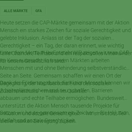
ALLE MÄRKTE
GFA
Heute setzen die CAP-Märkte gemeinsam mit der Aktion
Mensch ein starkes Zeichen für soziale Gerechtigkeit und
gelebte Inklusion. Anlass ist der Tag der sozialen
Gerechtigkeit – ein Tag, der daran erinnert, wie wichtig
Unter dem Motto #HierEntstehtWIR zeigen wir, was CAP
faire Chancen, Teilhabe und ein respektvolles Miteinander
im Kern ausmacht: In unseren Märkten arbeiten
für unsere Gesellschaft sind.
Menschen mit und ohne Behinderung selbstverständlich
Seite an Seite. Gemeinsam schaffen wir einen Ort der
Dank der Förderung durch die Aktion Mensch können wir
Begegnung, der Nachbarschaft und des sozialen
Arbeitsplätze sichern und neu schaffen, Barrieren
Zusammenhalts – mitten im Quartier.
abbauen und echte Teilhabe ermöglichen. Bundesweit
unterstützt die Aktion Mensch tausende Projekte für
Setzen wir heute gemeinsam ein Zeichen – für Inklusion,
Inklusion und soziale Gerechtigkeit – wir sind stolz, Teil
Vielfalt und soziale Gerechtigkeit.
dieser starken Bewegung zu sein.