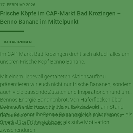
17. FEBRUAR 2026
Frische Köpfe im CAP-Markt Bad Krozingen –
Benno Banane im Mittelpunkt
BAD KROZINGEN
Im CAP-Markt Bad Krozingen dreht sich aktuell alles um
unseren Frische Kopf Benno Banane.
Mit einem liebevoll gestalteten Aktionsaufbau
präsentieren wir euch nicht nur frische Bananen, sondern
auch viele passende Zutaten und Inspirationen rund um
Bennos Energie-Bananenbrot. Von Haferflocken über
Das passende Rezept gibt’s natürlich direkt am Stand
weitere Backzutaten bis hin zu besonderen
dazu. So könnt ihr Benno Banane gleich mitnehmen – als
Bananensorten – hier findet ihr alles für eure kreative
Snack, fürs Frühstück oder als süße Motivation
Weiterverarbeitung zuhause.
zwischendurch.