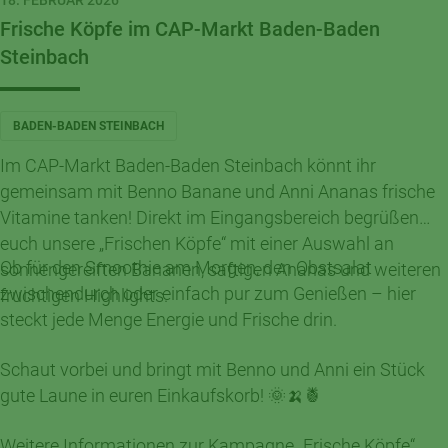
18. FEBRUAR 2026
Frische Köpfe im CAP-Markt Baden-Baden
Steinbach
BADEN-BADEN STEINBACH
Im CAP-Markt Baden-Baden Steinbach könnt ihr
gemeinsam mit Benno Banane und Anni Ananas frische
Vitamine tanken! Direkt im Eingangsbereich begrüßen
euch unsere „Frischen Köpfe“ mit einer Auswahl an
Ob für den Smoothie am Morgen, den Obstsalat
sonnengereiften Bananen, saftigen Ananas und weiteren
zwischendurch oder einfach pur zum Genießen – hier
fruchtigen Highlights.
steckt jede Menge Energie und Frische drin.
Schaut vorbei und bringt mit Benno und Anni ein Stück
gute Laune in euren Einkaufskorb! 🌞🍌🍍
Weitere Informationen zur Kampagne „Frische Köpfe“