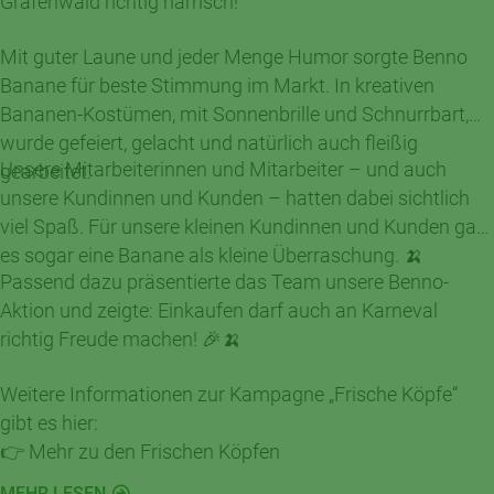
Grafenwald richtig närrisch!
Mit guter Laune und jeder Menge Humor sorgte Benno
Banane für beste Stimmung im Markt. In kreativen
Bananen-Kostümen, mit Sonnenbrille und Schnurrbart,
wurde gefeiert, gelacht und natürlich auch fleißig
Unsere Mitarbeiterinnen und Mitarbeiter – und auch
gearbeitet.
unsere Kundinnen und Kunden – hatten dabei sichtlich
viel Spaß. Für unsere kleinen Kundinnen und Kunden gab
es sogar eine Banane als kleine Überraschung. 🍌
Passend dazu präsentierte das Team unsere Benno-
Aktion und zeigte: Einkaufen darf auch an Karneval
richtig Freude machen! 🎉🍌
Weitere Informationen zur Kampagne „Frische Köpfe“
gibt es hier:
👉 Mehr zu den Frischen Köpfen
MEHR LESEN