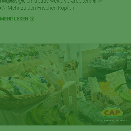
gibt es hier:
Ananas gleich kreativ weiterverarbeiten! 🍍💛
👉 Mehr zu den Frischen Köpfen
MEHR LESEN