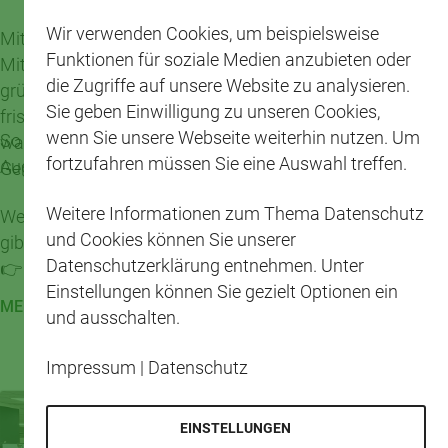
Wir verwenden Cookies, um beispielsweise
Mit einem aufmerksamkeitsstarken Aufbau und einer
Funktionen für soziale Medien anzubieten oder
Mitarbeiterin im passenden Avocado-Kostüm wurde die
die Zugriffe auf unsere Website zu analysieren.
grüne Superfrucht gekonnt in Szene gesetzt. Zwischen
Sie geben Einwilligung zu unseren Cookies,
frischen Avocados und liebevoll gestalteter Präsentation
wenn Sie unsere Webseite weiterhin nutzen. Um
So macht Einkaufen Spaß – frisch, kreativ und mit einem
war sofort klar: Hier dreht sich alles um gesunden
fortzufahren müssen Sie eine Auswahl treffen.
Augenzwinkern! 😊🥑
Genuss und gute Laune.
Weitere Informationen zum Thema Datenschutz
Weitere Informationen zur Kampagne „Frische Köpfe“
und Cookies können Sie unserer
gibt es hier:
Datenschutzerklärung entnehmen. Unter
👉 Mehr zu den Frischen Köpfen
Einstellungen können Sie gezielt Optionen ein
MEHR LESEN
und ausschalten.
Impressum
|
Datenschutz
EINSTELLUNGEN