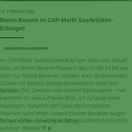
18. FEBRUAR 2026
Benno Banane im CAP-Markt Saarbrücken-
Bübingen
SAARBRÜCKEN-BÜBINGEN
Im CAP-Markt Saarbrücken-Bübingen dreht sich aktuell
alles um Benno Banane! Passend dazu findet ihr bei uns
nicht nur frische Bananen, sondern auch die passenden
Zutaten für Bennos Energie-Bananenbrot direkt am
Ob Mehl, Eier, Gewürze oder weitere Backzutaten – hier
Aufbau.
bekommt ihr alles auf einen Blick, um zuhause direkt
loszulegen. Natürlich darf dabei die Extraportion
Vitamine nicht fehlen: Unsere frischen Bananen sorgen
Schaut vorbei und entdeckt Bennos süßeste Motivation
für natürlichen Schwung im Alltag.
auf eurer Strecke! 💛🍌