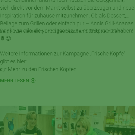
sich direkt vor dem Markt selbst zu überzeugen und neue
Inspiration für zuhause mitzunehmen. Ob als Dessert,
Beilage zum Grillen oder einfach pur – Annis Grill-Ananas
Danke an alle, die vorbeigeschaut und mitprobiert haben!
zeigt, wie vielseitig und überraschend Obst sein kann.
🍍😊
Weitere Informationen zur Kampagne „Frische Köpfe“
gibt es hier:
👉 Mehr zu den Frischen Köpfen
MEHR LESEN