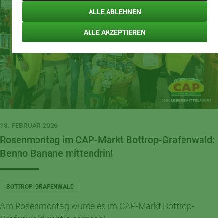
ALLE ABLEHNEN
ALLE AKZEPTIEREN
18. FEBRUAR 2026
Rosenmontag im CAP-Markt Bottrop-Grafenwald:
Benno Banane mittendrin!
BOTTROP-GRAFENWALD
Am Rosenmontag wurde es im CAP-Markt Bottrop-