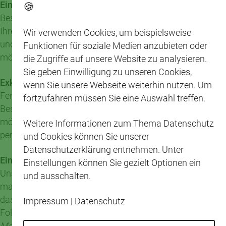
🍪
Einfache Bestellmöglichkeiten:
Bestellen Sie per Telefon, Fax oder E-Mail – ganz nach
Ihrem persönlichen Komfort. Wir stehen Ihnen mit Rat
Wir verwenden Cookies, um beispielsweise
und Tat zur Seite, um Ihren Einkauf so einfach wie
Funktionen für soziale Medien anzubieten oder
möglich zu gestalten.
die Zugriffe auf unsere Website zu analysieren.
Sie geben Einwilligung zu unseren Cookies,
Exklusiver Service für Feriengäste:
wenn Sie unsere Webseite weiterhin nutzen. Um
Feriengäste können sich ebenfalls freuen! Einmalige
fortzufahren müssen Sie eine Auswahl treffen.
Bestellungen mit Bezahlung bei der Auslieferung sind
möglich. Bitte beachten Sie, dass wir nur Kartenzahlung
Weitere Informationen zum Thema Datenschutz
per EC-Cash-Gerät akzeptieren.
und Cookies können Sie unserer
Datenschutzerklärung entnehmen. Unter
Ein Blick hinter die Kulissen:
Einstellungen können Sie gezielt Optionen ein
Unser Mitarbeiter, Herr Alexander Meyer, hat nicht nur
und ausschalten.
maßgeblich an unserem Service gearbeitet, sondern auch
das Miniatur-Modell unseres Lieferfahrzeugs designt.
Impressum
|
Datenschutz
Folgen Sie ihm auf Instagram unter dem Namen
Modellautos2023
, um einen exklusiven Einblick in sein