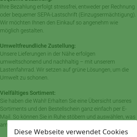
Ihre Bezahlung erfolgt stressfrei, entweder per Rechnung
oder bequemer SEPA-Lastschrift (Einzugsermächtigung).
Wir möchten Ihnen den Einkauf so angenehm wie
möglich gestalten.
Umweltfreundliche Zustellung:
Unsere Lieferungen in der Nähe erfolgen
umweltschonend und nachhaltig – mit unserem
Lastenfahrrad. Wir setzen auf grüne Lösungen, um die
Umwelt zu schonen.
Vielfältiges Sortiment:
Sie haben die Wahl! Erhalten Sie eine Übersicht unseres
Sortiments und den Bestellschein ganz einfach per E-
Mail. So können Sie in Ruhe stöbern und auswählen, was
am besten zu Ihrer Speisekammer passt.
Diese Webseite verwendet Cookies