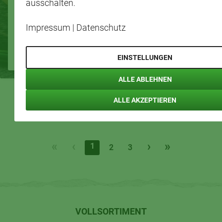
ausschalten.
Tomaten
Impressum
|
Datenschutz
4
50 Min.
Anfänger
Portionen
35 Min.
Anfä
EINSTELLUNGEN
ALLE ABLEHNEN
ALLE AKZEPTIEREN
«
‹
›
»
1
2
3
VOLLSORTIMENT