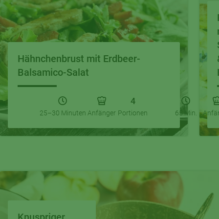
Hähnchenbrust mit Erdbeer-
Balsamico-Salat
4
25–30 Minuten
Anfänger
Portionen
65 Min.
Anfä
Knuspriger