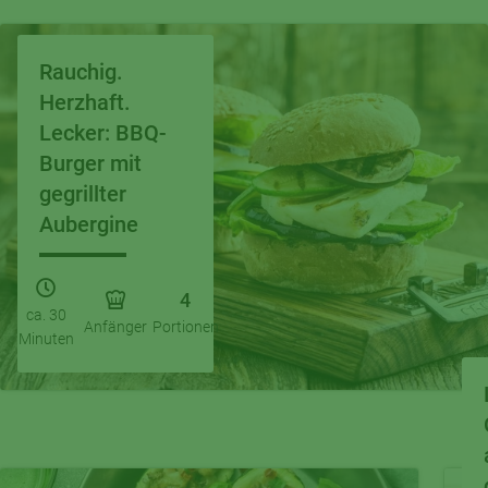
Rauchig.
Herzhaft.
Lecker: BBQ-
Burger mit
gegrillter
Aubergine
4
ca. 30
Anfänger
Portionen
Minuten