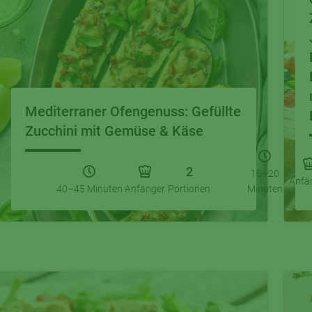
Mediterraner Ofengenuss: Gefüllte
Zucchini mit Gemüse & Käse
2
15–20
Anfä
40–45 Minuten
Anfänger
Portionen
Minuten