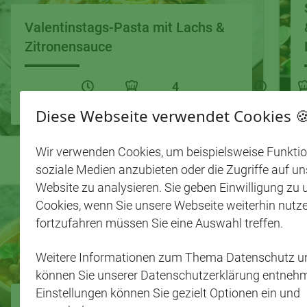
Valentinstags-Pasta mit Lachs &
Zitronensauce
4
30 Min.
Anfänger
Portionen
35 Min.
Anfä
Diese Webseite verwendet Cookies 
Wir verwenden Cookies, um beispielsweise Funktio
soziale Medien anzubieten oder die Zugriffe auf un
Website zu analysieren. Sie geben Einwilligung zu
Cookies, wenn Sie unsere Webseite weiterhin nutz
fortzufahren müssen Sie eine Auswahl treffen.
Weitere Informationen zum Thema Datenschutz u
können Sie unserer Datenschutzerklärung entnehm
Einstellungen können Sie gezielt Optionen ein und
Eintopf mit weißen Bohnen und