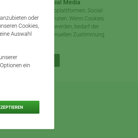
xterne Dienste / Social Media
 externen Quellen, Videoplattformen, Social-
 anzubieten oder
tformen und Kartendiensten. Wenn Cookies
 unseren Cookies,
nen Medien akzeptiert werden, bedarf der
 eine Auswahl
 diese Inhalte keiner manuellen Zustimmung
mehr.
unserer
ICH STIMME ZU
 Optionen ein
KZEPTIEREN