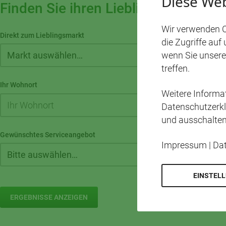
Diese Web
Finden Sie ihren Lieblingsmarkt!
Wir verwenden C
Direkt zum Lieblingsmarkt
die Zugriffe auf
wenn Sie unsere
treffen.
Ihr Wohnort
Umkreis
Weitere Inform
Datenschutzerkl
und ausschalten
Gewünschtes Serviceangebot
Impressum
|
Da
EINSTEL
ERGEBNISSE ANZEIGEN