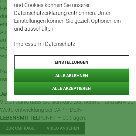
Im Rahmen eines gemeinsamen Projekts von
DHBW
und Cookies können Sie unserer
Heilbronn
x CAP führen wir aktuell eine Kundenbefragung
Datenschutzerklärung entnehmen. Unter
durch. Wir wollen besser verstehen, wie der CAP-Markt
Einstellungen können Sie gezielt Optionen ein
erlebt wird – von Sortiment und Service bis hin zur
und ausschalten.
Atmosphäre im Markt. Stärken erkennen, Potenziale
aufdecken sowie Angebot und Service gezielt
Impressum
|
Datenschutz
weiterentwickeln – dafür ist Ihre Meinung besonders
wertvoll.
EINSTELLUNGEN
Natürlich ist Ihre Teilnahme freiwillig, anonym und dauert
ALLE ABLEHNEN
nur ca. 5–7 Minuten.
ALLE AKZEPTIEREN
Jetzt mitmachen und helfen!
Vielen Dank, dass Sie sich kurz Zeit nehmen und aktiv zur
Weiterentwicklung bei CAP – DEIN
LEBENSMITTEL
PUNKT – beitragen.
ZUR UMFRAGE
VIDEO ANSEHEN