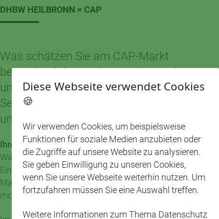
DHBW HEILBRONN × CAP
Was schätzen Sie am CAP-Markt
besonders? Sagen Sie uns Ihre Meinung
Diese Webseite verwendet Cookies
und helfen Sie mit, um das Angebot, den
🍪
Service sowie die Menschlichkeit in
unseren Märkten weiterzuentwickeln.
Wir verwenden Cookies, um beispielsweise
Funktionen für soziale Medien anzubieten oder
Ihre Meinung zählt!
die Zugriffe auf unsere Website zu analysieren.
Was ist Ihr Bild vom CAP-Markt? Was macht das
Sie geben Einwilligung zu unseren Cookies,
Einkaufen für Sie bei uns besonders? Wie wird der CAP-
wenn Sie unsere Webseite weiterhin nutzen. Um
Markt in der Gesellschaft wahrgenommen? Genau das
fortzufahren müssen Sie eine Auswahl treffen.
möchten wir herausfinden – mit deiner Hilfe.
Weitere Informationen zum Thema Datenschutz