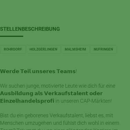
STELLENBESCHREIBUNG
ROHRDORF
HOLZGERLINGEN
MALMSHEIM
NUFRINGEN
𝗪𝗲𝗿𝗱𝗲 𝗧𝗲𝗶𝗹 𝘂𝗻𝘀𝗲𝗿𝗲𝘀 𝗧𝗲𝗮𝗺𝘀!
Wir suchen junge, motivierte Leute wie dich für eine
𝗔𝘂𝘀𝗯𝗶𝗹𝗱𝘂𝗻𝗴 𝗮𝗹𝘀 𝗩𝗲𝗿𝗸𝗮𝘂𝗳𝘀𝘁𝗮𝗹𝗲𝗻𝘁 𝗼𝗱𝗲𝗿
𝗘𝗶𝗻𝘇𝗲𝗹𝗵𝗮𝗻𝗱𝗲𝗹𝘀𝗽𝗿𝗼𝗳𝗶 in unseren CAP-Märkten!
Bist du ein geborenes Verkaufstalent, liebst es, mit
Menschen umzugehen und fühlst dich wohl in einem