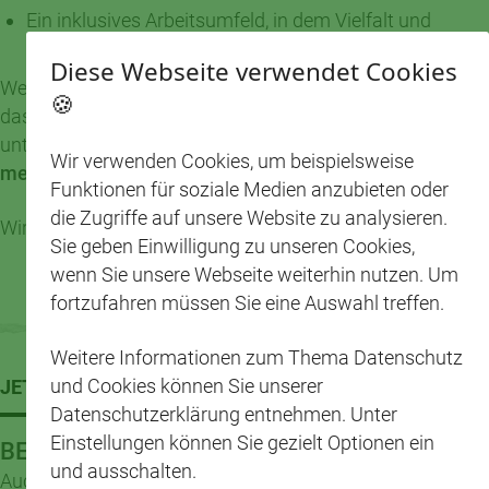
Ein inklusives Arbeitsumfeld, in dem Vielfalt und
Chancengleichheit gelebt werden.
Diese Webseite verwendet Cookies
Wenn du dich bei uns bewerben möchtest, nutze bitte
🍪
das Karriereportal der Femos gGmbH. Dieses erreichst du
unter folgendem Link:
https://karriere.campus-
Wir verwenden Cookies, um beispielsweise
mensch.org/
Funktionen für soziale Medien anzubieten oder
die Zugriffe auf unsere Website zu analysieren.
Wir freuen uns darauf, dich kennenzulernen.
Sie geben Einwilligung zu unseren Cookies,
wenn Sie unsere Webseite weiterhin nutzen. Um
fortzufahren müssen Sie eine Auswahl treffen.
Weitere Informationen zum Thema Datenschutz
und Cookies können Sie unserer
JETZT BEWERBEN
Datenschutzerklärung entnehmen. Unter
Einstellungen können Sie gezielt Optionen ein
BEWERBEN SIE SICH BEI UNS!
und ausschalten.
Auch wenn Ihre Stelle nicht ausgeschrieben sein sollte,