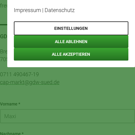
freuen wir uns über Ihre Initiativbewerbung.
Impressum
|
Datenschutz
EINSTELLUNGEN
GDW Süd eG
ALLE ABLEHNEN
Breitwiesenstraße 7
ALLE AKZEPTIEREN
70565 Stuttgart
0711 490467-19
cap-markt@gdw-sued.de
Vorname
*
Nachname
*