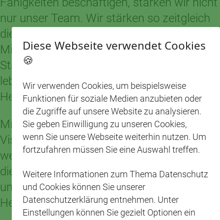
Fähigkeiten beschäftigen, stärken wir nicht
nur unser Team. Wir stärken so zeitgleich
die Gemeinschaft um uns herum. Alle
Diese Webseite verwendet Cookies
Mitarbeitenden bringen ihre einzigartigen
🍪
Stärken ein, was unsere Märkte zu
lebendigen Orten des Austauschs und der
Wir verwenden Cookies, um beispielsweise
Herzlichkeit macht.
Funktionen für soziale Medien anzubieten oder
die Zugriffe auf unsere Website zu analysieren.
Mit jedem Einkauf unterstützt ihr diese
Sie geben Einwilligung zu unseren Cookies,
wenn Sie unsere Webseite weiterhin nutzen. Um
Vision. Ihr tragt dazu bei, dass wir
fortzufahren müssen Sie eine Auswahl treffen.
weiterhin Arbeitsplätze schaffen können,
die jedem Menschen gerecht werden,
Weitere Informationen zum Thema Datenschutz
unabhängig von seinen individuellen
und Cookies können Sie unserer
Datenschutzerklärung entnehmen. Unter
Herausforderungen.
Einstellungen können Sie gezielt Optionen ein