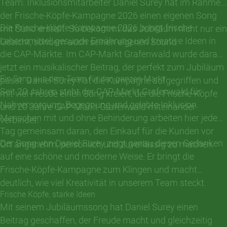
Team: Inklusionsmitarbeiter Daniel Surey hat im Rahmen
der Frische-Köpfe-Kampagne 2026 einen eigenen Song
Die Frische-Köpfe-Kampagne 2026 bringt frische
mit Suno erstellt. So bekommt das Jubiläum nicht nur ein
Lebensmittel, gesunde Ernährung und kreative Ideen in
Gesicht, sondern auch seinen eigenen Sound.
die CAP-Märkte. Im CAP-Markt Grafenwald wurde daraus
jetzt ein musikalischer Beitrag, der perfekt zum Jubiläum
Ein Song aus dem Team für den ganzen Markt
passt. Daniel Surey hat die Kampagne aufgegriffen und
Seit 20 Jahren steht der CAP-Markt Grafenwald für
mit viel Freude einen Song kreiert, der die Frische-Köpfe
Nahversorgung, Begegnung und gelebte Inklusion.
und 20 Jahre CAP-Markt Grafenwald miteinander
Menschen mit und ohne Behinderung arbeiten hier jeden
verbindet.
Tag gemeinsam daran, den Einkauf für die Kunden vor
Der Song von Daniel Surey zeigt genau diesen Gedanken
Ort angenehm, persönlich und zuverlässig zu machen.
auf eine schöne und moderne Weise. Er bringt die
Frische-Köpfe-Kampagne zum Klingen und macht
deutlich, wie viel Kreativität in unserem Team steckt.
Frische Köpfe, starke Ideen
Mit seinem Jubiläumssong hat Daniel Surey einen
Beitrag geschaffen, der Freude macht und gleichzeitig