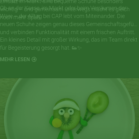
Teamgeist Schritt für Schritt
Einsatz im Markt sind bequeme Schuhe besonders
Ob an der Kasse, im Markt oder beim Verräumen der
wichtig – und gemeinsam unterwegs macht es gleich
Ware – der Alltag bei CAP lebt vom Miteinander. Die
noch mehr Spaß.
neuen Schuhe zeigen genau dieses Gemeinschaftsgefühl
und verbinden Funktionalität mit einem frischen Auftritt.
Ein kleines Detail mit großer Wirkung, das im Team direkt
für Begeisterung gesorgt hat. 👟✨
MEHR LESEN