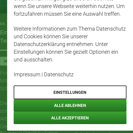
wenn Sie unsere Webseite weiterhin nutzen. Um
fortzufahren müssen Sie eine Auswahl treffen.
04. MAI 2026
Weitere Informationen zum Thema Datenschutz
Einheitlich unterwegs – neue CAP-Schuhe für das
und Cookies können Sie unserer
Team
Datenschutzerklärung entnehmen. Unter
Einstellungen können Sie gezielt Optionen ein
und ausschalten.
ALLE MÄRKTE
GFA
Frisch, bequem und mit ganz viel Teamgefühl: Die
Impressum
|
Datenschutz
Mitarbeitenden im CAP-Markt freuen sich über neue CAP-
Schuhe im einheitlichen Design.
EINSTELLUNGEN
Die weißen Sneaker mit dem bekannten CAP-Logo
ALLE ABLEHNEN
sorgen nicht nur für einen modernen Look im
ALLE AKZEPTIEREN
Arbeitsalltag, sondern stärken auch das
Gemeinschaftsgefühl im Team. Gerade im täglichen