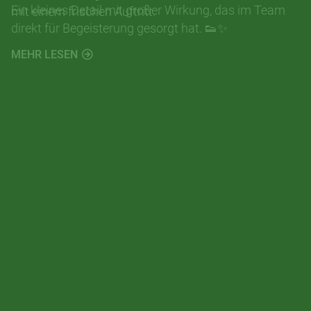
Ein kleines Detail mit großer Wirkung, das im Team
mit einem frischen Auftritt.
direkt für Begeisterung gesorgt hat. 👟✨
MEHR LESEN