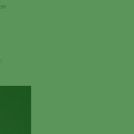
bei
-