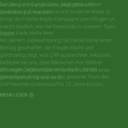
Der Song von Daniel Surey zeigt genau diesen
Kunden vor Ort angenehm, persönlich und
Gedanken auf eine schöne und moderne Weise. Er
zuverlässig zu machen.
bringt die Frische-Köpfe-Kampagne zum Klingen und
macht deutlich, wie viel Kreativität in unserem Team
Frische Köpfe, starke Ideen
steckt.
Mit seinem Jubiläumssong hat Daniel Surey einen
Beitrag geschaffen, der Freude macht und
gleichzeitig zeigt, was CAP auszeichnet. Inklusion
bedeutet bei uns, dass Menschen ihre Stärken
Wir sagen Danke an Daniel Surey für diesen
einbringen, eigene Ideen entwickeln und Teil eines
besonderen Song und an das gesamte Team des
gemeinsamen Ganzen sind.
CAP-Marktes Grafenwald für 20 Jahre Einsatz,
Zusammenhalt und Frische vor Ort.
MEHR LESEN