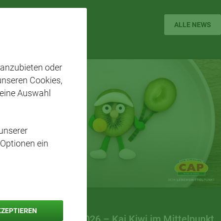
ALLE NEWS
 anzubieten oder
 unseren Cookies,
 eine Auswahl
unserer
 Optionen ein
31. MÄRZ 2026
KZEPTIEREN
Frische Köpfe 2026 – Kai Kiwi im Mittelpunkt