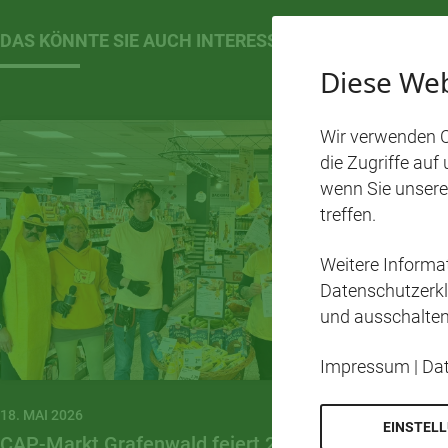
DAS KÖNNTE SIE AUCH INTERESSIEREN…
Diese Web
Wir verwenden C
die Zugriffe auf
wenn Sie unsere
treffen.
Weitere Inform
Datenschutzerkl
und ausschalten
Impressum
|
Da
18. MAI 2026
EINSTEL
CAP-Markt Grafenwald feiert 20 Jahre mit