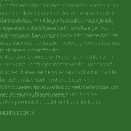
konnten Besucher das beeindruckende Exemplar aus
nächster Nähe betrachten. Auf der Waage brachte
Passend dazu machte auch unsere Frische-Köpfe-
die Frucht über 11 Kilogramm auf die Anzeige und
Figur „Jackie Jackfrucht“ auf die vielseitige Frucht
zeigte eindrucksvoll, welche Ausmaße eine
aufmerksam. Das Aktionsmotiv informierte darüber,
Jackfrucht erreichen kann.
dass Jackfrucht pflanzlich, vielseitig verwendbar und
Neue Lebensmittel entdecken
reich an Ballaststoffen ist.
Mit solchen besonderen Produkten möchten wir im
CAP-Markt Denzlingen immer wieder Lust darauf
machen, Neues kennenzulernen. Exotische Früchte
bereichern das Sortiment und bieten viele
Wir haben uns gefreut, dass so viele Kunden stehen
Möglichkeiten für abwechslungsreiche Gerichte und
geblieben sind, Fragen gestellt und sich die
neue Geschmackserlebnisse.
außergewöhnliche Jackfrucht aus der Nähe
angesehen haben.
MEHR LESEN