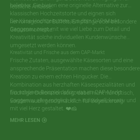
beliebter. Sie bieten eine originelle Alternative zur
festliche Anlässe.
klassischen Hochzeitstorte und eignen sich
Die Käse-Hochzeitstorte aus dem CAP-Markt
hervorragend für Buffets, Empfänge oder besondere
Gaggenau zeigt, mit wie viel Liebe zum Detail und
Genussmomente.
Kreativität solche individuellen Kundenwünsche
umgesetzt werden können.
Kreativität und Frische aus dem CAP-Markt
Frische Zutaten, ausgewählte Käsesorten und eine
ansprechende Präsentation machen diese besondere
Kreation zu einem echten Hingucker. Die
Kombination aus herzhaften Käsespezialitäten und
Ein schönes Beispiel dafür, was im CAP-Markt
fruchtiger Dekoration sorgt dabei nicht nur optisch,
Gaggenau alles möglich ist – individuell, kreativ und
sondern auch geschmacklich für Begeisterung.
mit viel Herz gestaltet. ❤️🧀
MEHR LESEN