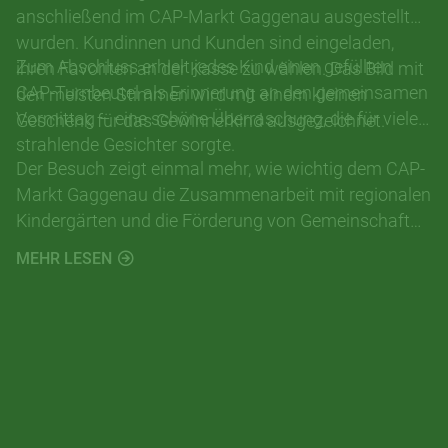
anschließend im CAP-Markt Gaggenau ausgestellt
wurden. Kundinnen und Kunden sind eingeladen,
Zum Abschluss erhielt jedes Kind einen gefüllten
ihren Favoriten an der Kasse zu wählen. Das Bild mit
CAP-Turnbeutel als Erinnerung an den gemeinsamen
den meisten Stimmen wird mit einem kleinen
Vormittag – eine schöne Überraschung, die für viele
Geschenk für das Gewinnerkind ausgezeichnet.
strahlende Gesichter sorgte.
Der Besuch zeigt einmal mehr, wie wichtig dem CAP-
Markt Gaggenau die Zusammenarbeit mit regionalen
Kindergärten und die Förderung von Gemeinschaft
ist. Das gesamte Team bedankt sich beim
MEHR LESEN
Kindergarten Sankt Laurentius sowie allen Kindern
und Begleitpersonen für den gelungenen Tag und
freut sich schon auf ein Wiedersehen.