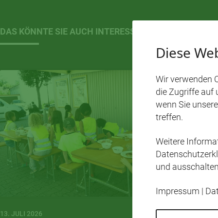
DAS KÖNNTE SIE AUCH INTERESSIEREN…
Diese Web
Wir verwenden C
die Zugriffe auf
wenn Sie unsere
treffen.
Weitere Inform
Datenschutzerkl
und ausschalten
Impressum
|
Da
13. JULI 2026