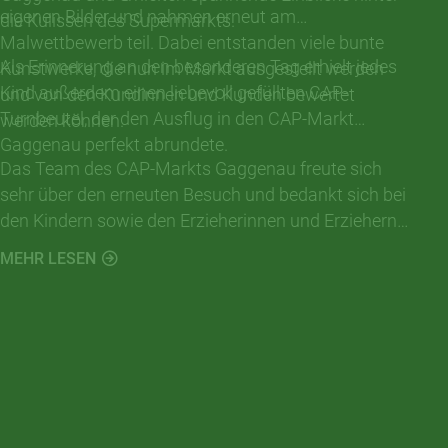
eigenen Bilder und nahmen erneut am
die Kulissen des Supermarkts.
Malwettbewerb teil. Dabei entstanden viele bunte
Als Erinnerung an den besonderen Tag erhielt jedes
Kunstwerke, die nun im Markt ausgestellt werden
Kind außerdem einen liebevoll gefüllten CAP-
und von den Kundinnen und Kunden bewertet
Turnbeutel, der den Ausflug in den CAP-Markt
werden können.
Gaggenau perfekt abrundete.
Das Team des CAP-Markts Gaggenau freute sich
sehr über den erneuten Besuch und bedankt sich bei
den Kindern sowie den Erzieherinnen und Erziehern
für einen rundum gelungenen Vormittag. Solche
MEHR LESEN
Aktionen zeigen, wie wichtig die Zusammenarbeit mit
regionalen Kindergärten ist und wie spielerisch
gesunde Ernährung und Gemeinschaft vermittelt
werden können.