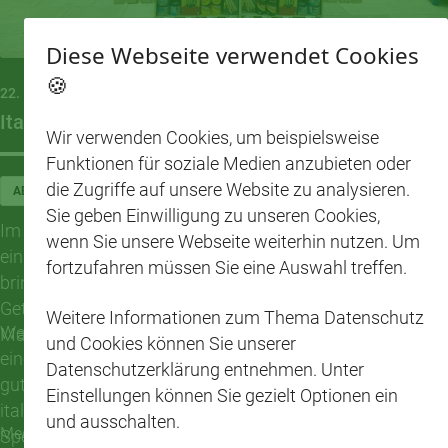
Diese Webseite verwendet Cookies
🍪
22. MAI 2026
Italienischer Genuss im CAP-Markt Abstatt
Wir verwenden Cookies, um beispielsweise
Funktionen für soziale Medien anzubieten oder
die Zugriffe auf unsere Website zu analysieren.
ABSTATT
Sie geben Einwilligung zu unseren Cookies,
Im CAP-Markt Abstatt zieht italienisches Lebensgefühl
wenn Sie unsere Webseite weiterhin nutzen. Um
ein: Mit einem liebevoll gestalteten italienischen Aufbau
fortzufahren müssen Sie eine Auswahl treffen.
bringt das Team mediterrane Spezialitäten, passende
Getränke und sommerliche Genussideen direkt in den
Weitere Informationen zum Thema Datenschutz
Wer aktuell durch den CAP-Markt Abstatt geht, entdeckt
Markt.
und Cookies können Sie unserer
einen Aufbau, der sofort Lust auf Urlaub, Sonne und
Datenschutzerklärung entnehmen. Unter
gutes Essen macht. Zwischen Aperol, Sanbitter,
Einstellungen können Sie gezielt Optionen ein
italienischen Snacks, Oliven, Antipasti und weiteren
und ausschalten.
Mediterrane Spezialitäten schön präsentiert
Spezialitäten entsteht ein kleiner Genussbereich, der