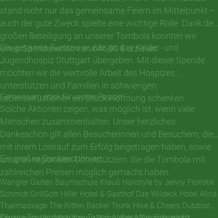
stand nicht nur das gemeinsame Feiern im Mittelpunkt –
auch der gute Zweck spielte eine wichtige Rolle. Dank der
großen Beteiligung an unserer Tombola konnten wir
Die gesamte Summe wurde an das Kinder- und
einen Spendenerlös von 646,00 € erzielen.
Jugendhospiz Stuttgart übergeben. Mit dieser Spende
möchten wir die wertvolle Arbeit des Hospizes
unterstützen und Familien in schwierigen
Gemeinsam stark für unsere Region
Lebenssituationen ein Stück Hoffnung schenken.
Solche Aktionen zeigen, was möglich ist, wenn viele
Menschen zusammenhalten. Unser herzliches
Dankeschön gilt allen Besucherinnen und Besuchern, die
mit ihrem Loskauf zum Erfolg beigetragen haben, sowie
Ein großes Dankeschön an:
unseren regionalen Unterstützern, die die Tombola mit
zahlreichen Preisen möglich gemacht haben.
Wangler Garten Baumschule Krauß Hairstyle by Jenny Floristik
Schmidt GrillGott Hiller Hotel & Gasthof Das Wildeck Hotel Alina
Thaimassage The Kitten Bäcker Trunk Hike & Cheers Outdoor
Escape Touren Attractive Tattoo Atelier Mein Fliegenpilz
Ohne eure Unterstützung wäre diese Spende nicht