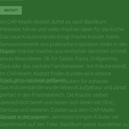
ABSTATT
Im CAP-Markt Abstatt duftet es nach Basilikum,
Petersilie, Minze und vielen frischen Ideen für die Küche.
Das neue Kräuterständle bringt frische Kräuter, kleine
Genussmomente und praktische Inspiration direkt in den
Frische Kräuter machen aus einfachen Gerichten schnell
Markt.
etwas Besonderes. Ob für Salate, Pasta, Grillgerichte,
Dips oder das nächste Familienessen: Am Kräuterständle
im CAP-Markt Abstatt finden Kunden eine schöne
Frisch, grün und direkt griffbereit
Auswahl an aromatischen Kräutern für zuhause.
Das Kräuterständle wurde liebevoll aufgebaut und passt
perfekt in den Frischebereich. Die Kräuter stehen
übersichtlich bereit und lassen sich direkt mit Obst,
Gemüse und weiteren Zutaten aus dem CAP-Markt
Gerade in der warmen Jahreszeit bringen Kräuter viel
Abstatt kombinieren.
Geschmack auf den Teller. Basilikum passt wunderbar zu