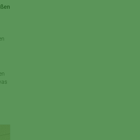
oßen
en
en
was