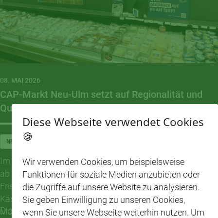
08. MAI 2026
CAP-Markt Neu-Ulm setzt auf Regionalität und
Qualität an der Frischetheke
Diese Webseite verwendet Cookies
🍪
NEU-ULM
Im CAP-Markt Neu-Ulm erwartet Kundinnen und Kunden
Wir verwenden Cookies, um beispielsweise
ab sofort noch mehr regionale Vielfalt an der
Funktionen für soziale Medien anzubieten oder
Frischetheke. Mit hochwertigen Fleisch-, Wurst- und
die Zugriffe auf unsere Website zu analysieren.
Käsespezialitäten von regionalen Partnern setzt der
Sie geben Einwilligung zu unseren Cookies,
Die neu gestaltete Bedientheke präsentiert eine große
Markt bewusst auf Qualität, kurze Wege und echten
wenn Sie unsere Webseite weiterhin nutzen. Um