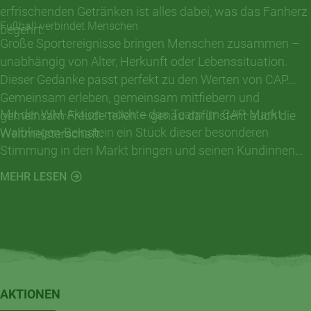
erfrischenden Getränken ist alles dabei, was das Fanherz
Fußball verbindet Menschen
begehrt.
Große Sportereignisse bringen Menschen zusammen –
unabhängig von Alter, Herkunft oder Lebenssituation.
Dieser Gedanke passt perfekt zu den Werten von CAP.
Gemeinsam erleben, gemeinsam mitfiebern und
Mit der WM-Aktion möchte das Team im CAP-Markt
gemeinsam Freude teilen – genau dafür steht auch die
Waiblingen-Beinstein ein Stück dieser besonderen
Weltmeisterschaft.
Stimmung in den Markt bringen und seinen Kundinnen
und Kunden einen zusätzlichen Einkaufsmoment mit
MEHR LESEN
Erlebnischarakter bieten.
AKTIONEN