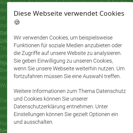
Auch wenn die italienische Nationalmannschaft bei der
diesjährigen Fußball-Weltmeisterschaft nicht vertreten
Diese Webseite verwendet Cookies
ist, müssen Fans italienischer Spezialitäten nicht auf
🍪
italienisches Flair verzichten. Im CAP-Markt Waiblingen-
Italien steht für Genuss, Tradition und hochwertige
Beinstein zieht mit einem erweiterten Sortiment ein Stück
Wir verwenden Cookies, um beispielsweise
Lebensmittel. Genau dieses Lebensgefühl bringt das
„La Dolce Vita“ in die Regale ein.
Funktionen für soziale Medien anzubieten oder
Team des CAP-Markts Beinstein jetzt direkt in die Regale
die Zugriffe auf unsere Website zu analysieren.
und erweitert das Angebot um zahlreiche beliebte
Sie geben Einwilligung zu unseren Cookies,
Neue italienische Spezialitäten im Sortiment
Spezialitäten aus dem Süden Europas.
wenn Sie unsere Webseite weiterhin nutzen. Um
Bereits jetzt finden Kundinnen und Kunden eine Auswahl
fortzufahren müssen Sie eine Auswahl treffen.
italienischer Klassiker im Markt. Ab der kommenden
Woche wird das Sortiment nochmals erweitert.
Weitere Informationen zum Thema Datenschutz
und Cookies können Sie unserer
Dann ergänzen unter anderem frische Salsiccia,
Datenschutzerklärung entnehmen. Unter
verschiedene italienische Wurst- und Käsespezialitäten
Einstellungen können Sie gezielt Optionen ein
sowie weitere landestypische Produkte das Angebot.
und ausschalten.
Natürlich darf dabei auch ein echter Klassiker nicht
Mediterraner Genuss für Zuhause
fehlen: italienisches Brot, das perfekt zu Antipasti, Käse