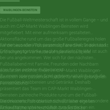
WAIBLINGEN-BEINSTEIN
Die Fußball-Weltmeisterschaft ist in vollem Gange – und
auch im CAP-Markt Waiblingen-Beinstein wird
mitgefiebert. Mit einer aufmerksam gestalteten
Aktionsfläche rund um das große Fußballereignis holen
Fahnen aus aller Welt, passende Fanartikel, Snacks und
wir die besondere Turnieratmosphäre direkt in den Markt
Erfrischungsgetränke machen deutlich: Die WM ist auch
und sorgen für Vorfreude auf spannende Spiele.
bei uns angekommen. Wer sich für den nächsten
Fußballabend mit Familie, Freunden oder Nachbarn
Alles für den perfekten Fußballabend
ausstatten möchte, findet im CAP-Markt Waiblingen-
Zu einem spannenden Spiel gehören natürlich auch die
Beinstein viele passende Produkte für einen gelungenen
passenden Knabbereien und Getränke. Deshalb
Fernsehabend.
präsentiert das Team im CAP-Markt Waiblingen-
Beinstein zahlreiche Produkte rund um die Fußball-
Die dekorierte Präsentation schafft dabei eine besondere
Weltmeisterschaft übersichtlich auf einer eigenen
Einkaufsatmosphäre und lädt zum Entdecken ein.
Aktionsfläche. Von herzhaften Snacks bis zu