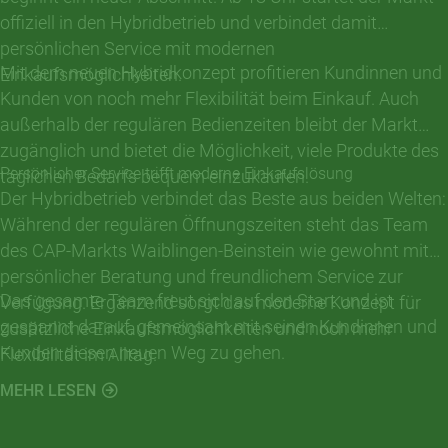
offiziell in den Hybridbetrieb und verbindet damit
persönlichen Service mit modernen
Mit dem neuen Hybridkonzept profitieren Kundinnen und
Einkaufsmöglichkeiten.
Kunden von noch mehr Flexibilität beim Einkauf. Auch
außerhalb der regulären Bedienzeiten bleibt der Markt
zugänglich und bietet die Möglichkeit, viele Produkte des
Persönlicher Service trifft moderne Einkaufslösung
täglichen Bedarfs bequem einzukaufen.
Der Hybridbetrieb verbindet das Beste aus beiden Welten:
Während der regulären Öffnungszeiten steht das Team
des CAP-Markts Waiblingen-Beinstein wie gewohnt mit
persönlicher Beratung und freundlichem Service zur
Das gesamte Team freut sich auf den Start und ist
Verfügung. Ergänzend sorgt das moderne Konzept für
gespannt darauf, gemeinsam mit seinen Kundinnen und
zusätzliche Einkaufsmöglichkeiten und noch mehr
Kunden diesen neuen Weg zu gehen.
Flexibilität im Alltag.
MEHR LESEN