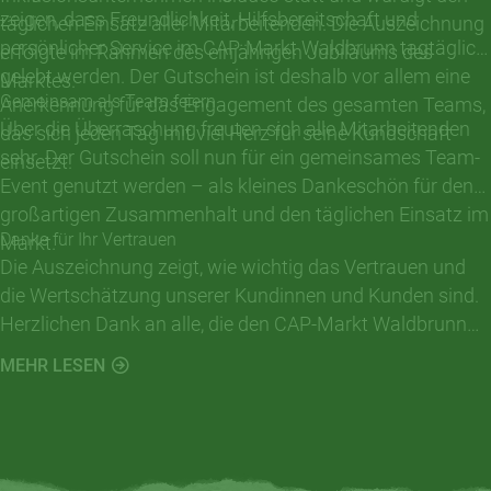
zeigen, dass Freundlichkeit, Hilfsbereitschaft und
täglichen Einsatz aller Mitarbeitenden. Die Auszeichnung
persönlicher Service im CAP-Markt Waldbrunn tagtäglich
erfolgte im Rahmen des einjährigen Jubiläums des
gelebt werden. Der Gutschein ist deshalb vor allem eine
Marktes.
Gemeinsam als Team feiern
Anerkennung für das Engagement des gesamten Teams,
Über die Überraschung freuten sich alle Mitarbeitenden
das sich jeden Tag mit viel Herz für seine Kundschaft
sehr. Der Gutschein soll nun für ein gemeinsames Team-
einsetzt.
Event genutzt werden – als kleines Dankeschön für den
großartigen Zusammenhalt und den täglichen Einsatz im
Danke für Ihr Vertrauen
Markt.
Die Auszeichnung zeigt, wie wichtig das Vertrauen und
die Wertschätzung unserer Kundinnen und Kunden sind.
Herzlichen Dank an alle, die den CAP-Markt Waldbrunn
mit ihren positiven Bewertungen unterstützt haben.
MEHR LESEN
Gemeinsam machen wir den Markt zu einem Ort, an dem
Einkaufen und Miteinander im Mittelpunkt stehen.