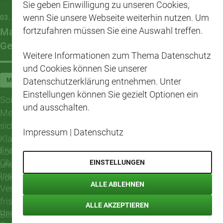
Sie geben Einwilligung zu unseren Cookies,
wenn Sie unsere Webseite weiterhin nutzen. Um
03. AUGUST 2026
fortzufahren müssen Sie eine Auswahl treffen.
Mango und Banane sorgten für sommerliche
Genussmomente
Weitere Informationen zum Thema Datenschutz
und Cookies können Sie unserer
Datenschutzerklärung entnehmen. Unter
MALMSHEIM
Einstellungen können Sie gezielt Optionen ein
Sommerliche Temperaturen, frisches Obst und jede
und ausschalten.
Menge gute Laune: Im CAP-Markt Malmsheim drehte
sich bei unserer Frischeaktion alles um zwei beliebte
Impressum
|
Datenschutz
Klassiker – Mango und Banane. Mit leckeren Kostproben
Frische schmeckt am besten gemeinsam
konnten unsere Kundinnen und Kunden die exotischen
Ob als kleiner Snack für zwischendurch oder als
EINSTELLUNGEN
und heimischen Früchte direkt vor Ort genießen und sich
Inspiration für die nächste Mahlzeit – die
von ihrer Qualität überzeugen.
ALLE ABLEHNEN
Verkostungsaktion zeigte, wie lecker und vielseitig
frisches Obst sein kann. Viele Besucherinnen und
ALLE AKZEPTIEREN
Unsere Frische Köpfe machten Lust auf gesunden Genuss
Besucher nutzten die Gelegenheit, die fruchtigen