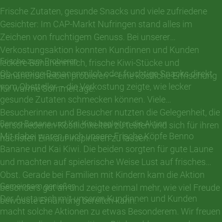
Frische Zutaten, gesunde Snacks und viele zufriedene
Gesichter: Im CAP-Markt Nufringen stand alles im
Zeichen von fruchtigem Genuss. Bei unserer
Verkostungsaktion konnten Kundinnen und Kunden
Frische zum Probieren
leckere Bananenmilch, frische Kiwi-Stücke und
Ob cremige Bananenmilch oder fruchtige Snacks direkt
Bananenscheiben probieren – eine köstliche Erfrischung
vom Obstteller – die Verkostung zeigte, wie lecker
für warme Sommertage.
gesunde Zutaten schmecken können. Viele
Besucherinnen und Besucher nutzten die Gelegenheit, die
Benno Banane und Kai Kiwi begleiten die Aktion
verschiedenen Köstlichkeiten zu testen und sich für ihren
Mit dabei waren auch unsere Frische Köpfe Benno
nächsten Einkauf inspirieren zu lassen.
Banane und Kai Kiwi. Die beiden sorgten für gute Laune
und machten auf spielerische Weise Lust auf frisches
Obst. Gerade bei Familien mit Kindern kam die Aktion
Gemeinsam genießen
besonders gut an und zeigte einmal mehr, wie viel Freude
Der Austausch mit unseren Kundinnen und Kunden
bewusste Ernährung bereiten kann.
macht solche Aktionen zu etwas Besonderem. Wir freuen