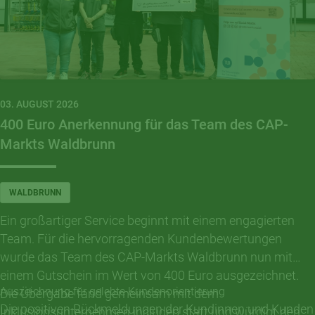
03. AUGUST 2026
400 Euro Anerkennung für das Team des CAP-
Markts Waldbrunn
WALDBRUNN
Ein großartiger Service beginnt mit einem engagierten
Team. Für die hervorragenden Kundenbewertungen
wurde das Team des CAP-Markts Waldbrunn nun mit
einem Gutschein im Wert von 400 Euro ausgezeichnet.
Auszeichnung für gelebte Kundenorientierung
Die Übergabe fand gemeinsam mit dem
Die positiven Rückmeldungen der Kundinnen und Kunden
Inklusionsunternehmen includeo statt und würdigt den