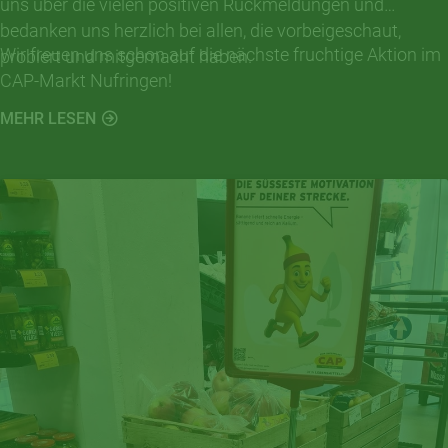
uns über die vielen positiven Rückmeldungen und
bedanken uns herzlich bei allen, die vorbeigeschaut,
Wir freuen uns schon auf die nächste fruchtige Aktion im
probiert und mitgemacht haben.
CAP-Markt Nufringen!
MEHR LESEN