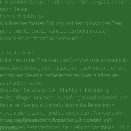
Oliven holen Sie sich mediterranen Genuss ganz einfach
nach Hause.
Frankreich entdecken
Mit ihrer herzhaften Füllung und dem knusprigen Teig
gehört die Quiche Lorraine zu den bekanntesten
Klassikern der französischen Küche.
Zu Gast in Asien
Mit einem roten Thai-Gemüse-Curry wird es aromatisch
und abwechslungsreich. Lassen Sie sich inspirieren und
entdecken Sie eine der beliebtesten Spezialitäten der
asiatischen Küche.
Besuchen Sie unsere CAP Märkte in Herrenberg,
Holzgerlingen, Malmsheim, Nufringen und Rohrdorf und
begleiten Sie uns auf eine kulinarische Reise durch
verschiedene Länder und Genusswelten. Wir wünschen
Neugierig geworden? Die zu den Länderwochen
Ihnen viel Freude beim Entdecken, Einkaufen und
passenden Rezepte finden Sie direkt im Anschluss und in
Genießen.