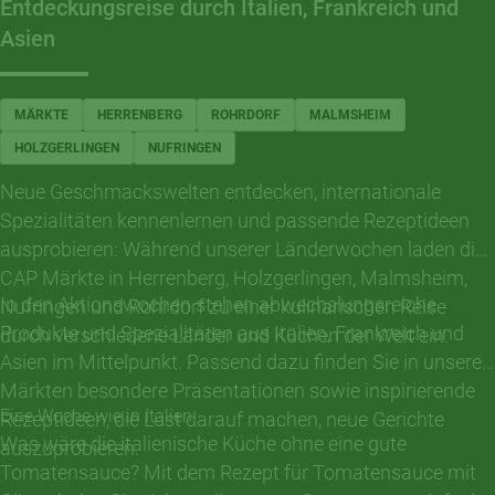
Entdeckungsreise durch Italien, Frankreich und
Asien
MÄRKTE
HERRENBERG
ROHRDORF
MALMSHEIM
HOLZGERLINGEN
NUFRINGEN
Neue Geschmackswelten entdecken, internationale
Spezialitäten kennenlernen und passende Rezeptideen
ausprobieren: Während unserer Länderwochen laden die
CAP Märkte in Herrenberg, Holzgerlingen, Malmsheim,
In den Aktionswochen stehen abwechslungsreiche
Nufringen und Rohrdorf zu einer kulinarischen Reise
Produkte und Spezialitäten aus Italien, Frankreich und
durch verschiedene Länder und Küchen der Welt ein.
Asien im Mittelpunkt. Passend dazu finden Sie in unseren
Märkten besondere Präsentationen sowie inspirierende
Eine Woche wie in Italien
Rezeptideen, die Lust darauf machen, neue Gerichte
Was wäre die italienische Küche ohne eine gute
auszuprobieren.
Tomatensauce? Mit dem Rezept für Tomatensauce mit