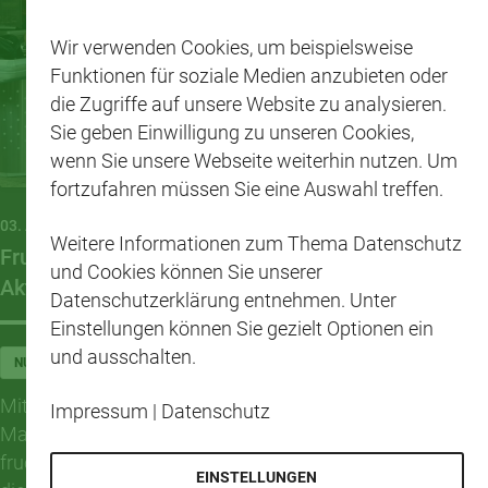
Wir verwenden Cookies, um beispielsweise
Funktionen für soziale Medien anzubieten oder
die Zugriffe auf unsere Website zu analysieren.
Sie geben Einwilligung zu unseren Cookies,
wenn Sie unsere Webseite weiterhin nutzen. Um
fortzufahren müssen Sie eine Auswahl treffen.
03. AUGUST 2026
Weitere Informationen zum Thema Datenschutz
Fruchtig, frisch und voller Vitamine – Granatapfel-
und Cookies können Sie unserer
Aktion im CAP-Markt Nufringen
Datenschutzerklärung entnehmen. Unter
Einstellungen können Sie gezielt Optionen ein
und ausschalten.
NUFRINGEN
Mit einer besonderen Verkostungsaktion hat der CAP-
Impressum
|
Datenschutz
Markt Nufringen seine Kundinnen und Kunden auf eine
fruchtige Genussreise eingeladen. Im Mittelpunkt stand
EINSTELLUNGEN