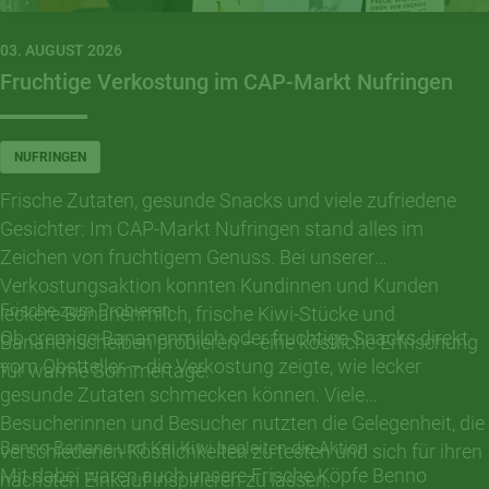
03. AUGUST 2026
Fruchtige Verkostung im CAP-Markt Nufringen
NUFRINGEN
Frische Zutaten, gesunde Snacks und viele zufriedene
Gesichter: Im CAP-Markt Nufringen stand alles im
Zeichen von fruchtigem Genuss. Bei unserer
Verkostungsaktion konnten Kundinnen und Kunden
Frische zum Probieren
leckere Bananenmilch, frische Kiwi-Stücke und
Ob cremige Bananenmilch oder fruchtige Snacks direkt
Bananenscheiben probieren – eine köstliche Erfrischung
vom Obstteller – die Verkostung zeigte, wie lecker
für warme Sommertage.
gesunde Zutaten schmecken können. Viele
Besucherinnen und Besucher nutzten die Gelegenheit, die
Benno Banane und Kai Kiwi begleiten die Aktion
verschiedenen Köstlichkeiten zu testen und sich für ihren
Mit dabei waren auch unsere Frische Köpfe Benno
nächsten Einkauf inspirieren zu lassen.