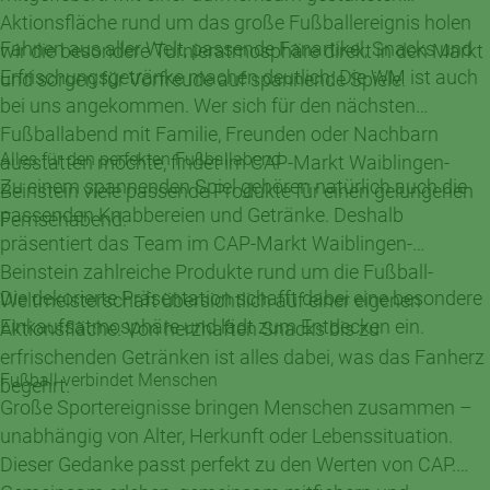
Aktionsfläche rund um das große Fußballereignis holen
Fahnen aus aller Welt, passende Fanartikel, Snacks und
wir die besondere Turnieratmosphäre direkt in den Markt
Erfrischungsgetränke machen deutlich: Die WM ist auch
und sorgen für Vorfreude auf spannende Spiele.
bei uns angekommen. Wer sich für den nächsten
Fußballabend mit Familie, Freunden oder Nachbarn
Alles für den perfekten Fußballabend
ausstatten möchte, findet im CAP-Markt Waiblingen-
Zu einem spannenden Spiel gehören natürlich auch die
Beinstein viele passende Produkte für einen gelungenen
passenden Knabbereien und Getränke. Deshalb
Fernsehabend.
präsentiert das Team im CAP-Markt Waiblingen-
Beinstein zahlreiche Produkte rund um die Fußball-
Die dekorierte Präsentation schafft dabei eine besondere
Weltmeisterschaft übersichtlich auf einer eigenen
Einkaufsatmosphäre und lädt zum Entdecken ein.
Aktionsfläche. Von herzhaften Snacks bis zu
erfrischenden Getränken ist alles dabei, was das Fanherz
Fußball verbindet Menschen
begehrt.
Große Sportereignisse bringen Menschen zusammen –
unabhängig von Alter, Herkunft oder Lebenssituation.
Dieser Gedanke passt perfekt zu den Werten von CAP.