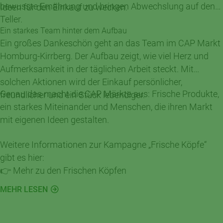
bewusste Ernährung und bringen Abwechslung auf den
Ideen für den Einkauf zu wecken.
Teller.
Ein starkes Team hinter dem Aufbau
Ein großes Dankeschön geht an das Team im CAP Markt
Homburg-Kirrberg. Der Aufbau zeigt, wie viel Herz und
Aufmerksamkeit in der täglichen Arbeit steckt. Mit
solchen Aktionen wird der Einkauf persönlicher,
Genau das macht die CAP Märkte aus: Frische Produkte,
freundlicher und ein Stück lebendiger.
ein starkes Miteinander und Menschen, die ihren Markt
mit eigenen Ideen gestalten.
Weitere Informationen zur Kampagne „Frische Köpfe“
gibt es hier:
👉 Mehr zu den Frischen Köpfen
MEHR LESEN