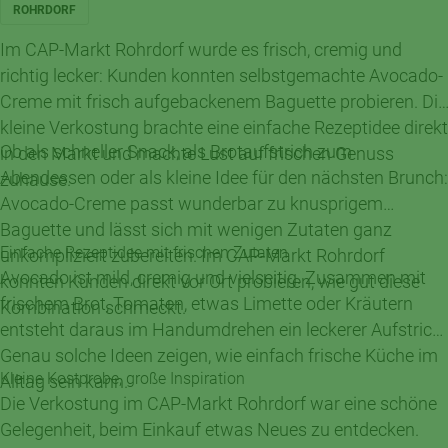
ROHRDORF
Im CAP-Markt Rohrdorf wurde es frisch, cremig und
richtig lecker: Kunden konnten selbstgemachte Avocado-
Creme mit frisch aufgebackenem Baguette probieren. Die
kleine Verkostung brachte eine einfache Rezeptidee direkt
Ob als schneller Snack, als Brotaufstrich zum
in den Markt und machte Lust auf frischen Genuss
Abendessen oder als kleine Idee für den nächsten Brunch:
zuhause.
Avocado-Creme passt wunderbar zu knusprigem
Baguette und lässt sich mit wenigen Zutaten ganz
Einfache Rezeptidee mit frischen Zutaten
unkompliziert zubereiten. Im CAP-Markt Rohrdorf
Avocado ist mild, cremig und vielseitig. Zusammen mit
konnten Kunden direkt vor Ort probieren, wie gut diese
frischem Brot, Tomaten, etwas Limette oder Kräutern
Kombination schmeckt.
entsteht daraus im Handumdrehen ein leckerer Aufstrich.
Genau solche Ideen zeigen, wie einfach frische Küche im
Kleine Kostprobe, große Inspiration
Alltag sein kann.
Die Verkostung im CAP-Markt Rohrdorf war eine schöne
Gelegenheit, beim Einkauf etwas Neues zu entdecken.