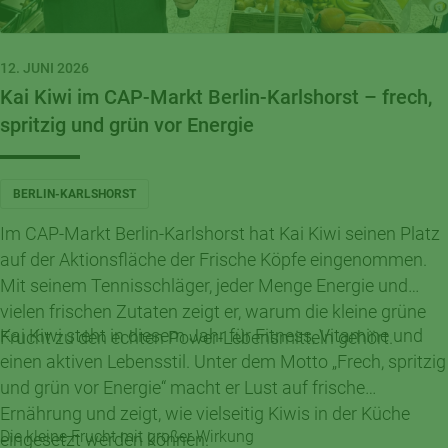
12. JUNI 2026
Kai Kiwi im CAP-Markt Berlin-Karlshorst – frech,
spritzig und grün vor Energie
BERLIN-KARLSHORST
Im CAP-Markt Berlin-Karlshorst hat Kai Kiwi seinen Platz
auf der Aktionsfläche der Frische Köpfe eingenommen.
Mit seinem Tennisschläger, jeder Menge Energie und
vielen frischen Zutaten zeigt er, warum die kleine grüne
Kai Kiwi steht in diesem Jahr für Fitness, Vitamine und
Frucht zu den echten Power-Lebensmitteln gehört.
einen aktiven Lebensstil. Unter dem Motto „Frech, spritzig
und grün vor Energie“ macht er Lust auf frische
Ernährung und zeigt, wie vielseitig Kiwis in der Küche
Die kleine Frucht mit großer Wirkung
eingesetzt werden können.