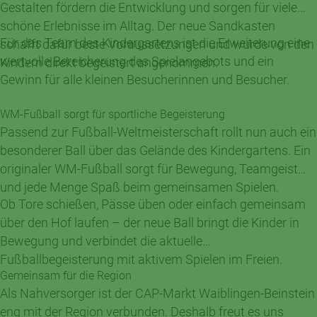
Gestalten fördern die Entwicklung und sorgen für viele
schöne Erlebnisse im Alltag. Der neue Sandkasten
Für das Team des Kindergartens ist die Erweiterung eine
schafft dafür beste Voraussetzungen und wurde von den
wertvolle Bereicherung des Spielangebots und ein
Kindern direkt begeistert angenommen.
Gewinn für alle kleinen Besucherinnen und Besucher.
WM-Fußball sorgt für sportliche Begeisterung
Passend zur Fußball-Weltmeisterschaft rollt nun auch ein
besonderer Ball über das Gelände des Kindergartens. Ein
originaler WM-Fußball sorgt für Bewegung, Teamgeist
und jede Menge Spaß beim gemeinsamen Spielen.
Ob Tore schießen, Pässe üben oder einfach gemeinsam
über den Hof laufen – der neue Ball bringt die Kinder in
Bewegung und verbindet die aktuelle
Fußballbegeisterung mit aktivem Spielen im Freien.
Gemeinsam für die Region
Als Nahversorger ist der CAP-Markt Waiblingen-Beinstein
eng mit der Region verbunden. Deshalb freut es uns