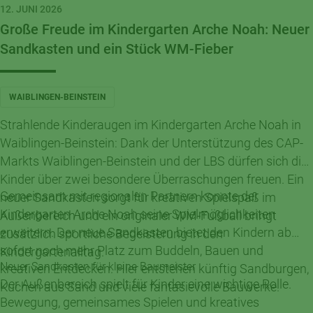
12. JUNI 2026
Große Freude im Kindergarten Arche Noah: Neuer
Sandkasten und ein Stück WM-Fieber
WAIBLINGEN-BEINSTEIN
Strahlende Kinderaugen im Kindergarten Arche Noah in
Waiblingen-Beinstein: Dank der Unterstützung des CAP-
Markts Waiblingen-Beinstein und der LBS dürfen sich die
Kinder über zwei besondere Überraschungen freuen. Ein
Gemeinsam mit regionalen Partnern konnte der
neuer Sandkasten sorgt für kreativen Spielspaß im
Kindergarten Arche Noah seine Spielmöglichkeiten
Außenbereich und ein originaler WM-Fußball bringt
erweitern. Der neue Sandkasten bietet den Kindern ab
zusätzlich sportliche Begeisterung in den
sofort noch mehr Platz zum Buddeln, Bauen und
Kindergartenalltag.
Neuer Sandkasten für kleine Baumeister
kreativen Entdecken. Hier entstehen künftig Sandburgen,
Der Außenbereich spielt für Kinder eine wichtige Rolle.
Kuchen aus Sand und viele fantasievolle Bauwerke.
Bewegung, gemeinsames Spielen und kreatives