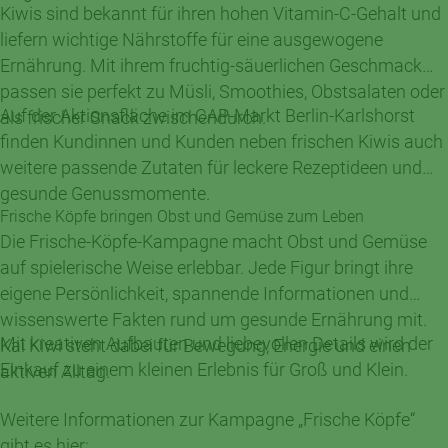
Kiwis sind bekannt für ihren hohen Vitamin-C-Gehalt und
liefern wichtige Nährstoffe für eine ausgewogene
Ernährung. Mit ihrem fruchtig-säuerlichen Geschmack
passen sie perfekt zu Müsli, Smoothies, Obstsalaten oder
Auf der Aktionsfläche im CAP-Markt Berlin-Karlshorst
als frischer Snack zwischendurch.
finden Kundinnen und Kunden neben frischen Kiwis auch
weitere passende Zutaten für leckere Rezeptideen und
gesunde Genussmomente.
Frische Köpfe bringen Obst und Gemüse zum Leben
Die Frische-Köpfe-Kampagne macht Obst und Gemüse
auf spielerische Weise erlebbar. Jede Figur bringt ihre
eigene Persönlichkeit, spannende Informationen und
wissenswerte Fakten rund um gesunde Ernährung mit.
Mit kreativen Aufbauten und liebevollen Details wird der
Kai Kiwi steht dabei für Bewegung, Energie und einen
Einkauf zu einem kleinen Erlebnis für Groß und Klein.
aktiven Alltag.
Weitere Informationen zur Kampagne „Frische Köpfe“
gibt es hier: