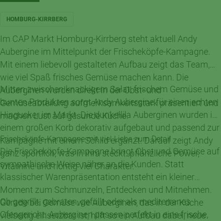
HOMBURG-KIRRBERG
Im CAP Markt Homburg-Kirrberg steht aktuell Andy
Aubergine im Mittelpunkt der Frischeköpfe-Kampagne.
Mit einem liebevoll gestalteten Aufbau zeigt das Team,
wie viel Spaß frisches Gemüse machen kann. Die
Mitten zwischen knackigem Salat, frischem Gemüse und
Auberginen wurden direkt in der Obst- und
bunten Produkten sorgt Andy Aubergine für einen echten
Gemüseabteilung aufmerksamkeitsstark präsentiert und
Hingucker im Markt. Die dunkellila Auberginen wurden in
machen Lust auf gesunde Küche.
einem großen Korb dekorativ aufgebaut und passend zur
Frischeköpfe-Kampagne mit viel Liebe zum Detail
Kampagne mit einem Schild ergänzt. Darauf zeigt Andy
Die Frischeköpfe-Kampagne bringt Obst und Gemüse auf
ganz sportlich, was in ihm steckt: pflanzliche Power,
sympathische Weise näher an die Kunden. Statt
Vitamine und richtig viel Charakter.
klassischer Warenpräsentation entsteht ein kleiner
Moment zum Schmunzeln, Entdecken und Mitnehmen.
Ob gegrillt, gebraten, gefüllt oder als mediterranes
Gerade bei Gemüse wie Auberginen, das in der Küche
Ofengericht: Auberginen passen perfekt in eine frische,
vielseitig einsetzbar ist, hilft so ein Aufbau dabei, neue