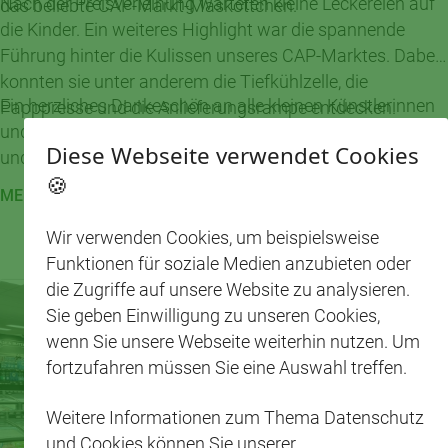
Nach der Preisverleihung warteten kleine Leckereien auf
das beliebte CAP-Markt-Maskottchen.
die Kinder. Ein weiteres Highlight war die spannende
Führung hinter die Kulissen unseres CAP-Marktes. Dabei
konnten sie unter anderem die Tiefkühlzelle, die
Ein herzliches Dankeschön an alle kleinen Künstlerinnen
Papppresse und die Anlieferungsrampe entdecken.
und Künstler, an das Team der DRK Kita Zwergenland
Diese Webseite verwendet Cookies
und an unser CAP-Markt-Team für diesen gelungenen
🍪
Kindertag. 💛
MEHR LESEN
Wir verwenden Cookies, um beispielsweise
Funktionen für soziale Medien anzubieten oder
die Zugriffe auf unsere Website zu analysieren.
Sie geben Einwilligung zu unseren Cookies,
wenn Sie unsere Webseite weiterhin nutzen. Um
fortzufahren müssen Sie eine Auswahl treffen.
Weitere Informationen zum Thema Datenschutz
und Cookies können Sie unserer