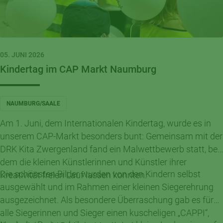
05. JUNI 2026
Kindertag im CAP Markt Naumburg
NAUMBURG/SAALE
Am 1. Juni, dem Internationalen Kindertag, wurde es in
unserem CAP-Markt besonders bunt: Gemeinsam mit der
DRK Kita Zwergenland fand ein Malwettbewerb statt, bei
dem die kleinen Künstlerinnen und Künstler ihrer
Die schönsten Bilder wurden von den Kindern selbst
Kreativität freien Lauf lassen konnten.
ausgewählt und im Rahmen einer kleinen Siegerehrung
ausgezeichnet. Als besondere Überraschung gab es für
alle Siegerinnen und Sieger einen kuscheligen „CAPPI“,