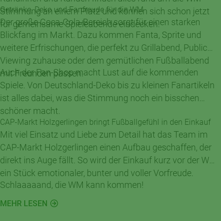
Getränke, Deko und Fanfreude für die WM
Stimmung an einem Platz und können sich schon jetzt
Der große Coca-Cola-Bereich sorgt für einen starken
für gemeinsame Spieleabende eindecken.
Blickfang im Markt. Dazu kommen Fanta, Sprite und
weitere Erfrischungen, die perfekt zu Grillabend, Public
Viewing zuhause oder dem gemütlichen Fußballabend
Auch der Fan-Shop macht Lust auf die kommenden
mit Freunden passen.
Spiele. Von Deutschland-Deko bis zu kleinen Fanartikeln
ist alles dabei, was die Stimmung noch ein bisschen
schöner macht.
CAP-Markt Holzgerlingen bringt Fußballgefühl in den Einkauf
Mit viel Einsatz und Liebe zum Detail hat das Team im
CAP-Markt Holzgerlingen einen Aufbau geschaffen, der
direkt ins Auge fällt. So wird der Einkauf kurz vor der WM
ein Stück emotionaler, bunter und voller Vorfreude.
Schlaaaaand, die WM kann kommen!
MEHR LESEN