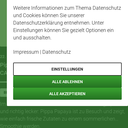
Weitere Informationen zum Thema Datenschutz
und Cookies können Sie unserer
Datenschutzerklärung entnehmen. Unter
Einstellungen können Sie gezielt Optionen ein
und ausschalten.
Impressum
|
Datenschutz
22. MAI 2026
Pippa Papaya bringt frischen Schwung in den
EINSTELLUNGEN
CAP-Markt Berlin-Karlshorst
ALLE ABLEHNEN
BERLIN-KARLSHORST
ALLE AKZEPTIEREN
Im CAP-Markt Berlin-Karlshorst wird es fruchtig, sportlich
und richtig lecker: Pippa Papaya ist zu Besuch und zeigt,
wie einfach frische Zutaten zu einem sommerlichen
Smoothie werden.