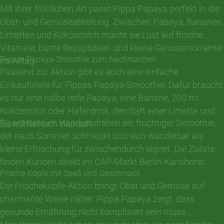
Mit ihrer fröhlichen Art passt Pippa Papaya perfekt in die
Obst- und Gemüseabteilung. Zwischen Papaya, Bananen,
Limetten und Kokosmilch macht sie Lust auf frische
Vitamine, bunte Rezeptideen und kleine Genussmomente
Pippas Papaya-Smoothie zum Nachmachen
im Alltag.
Passend zur Aktion gibt es auch eine einfache
Einkaufsliste für Pippas Papaya-Smoothie. Dafür braucht
es nur eine halbe reife Papaya, eine Banane, 200 ml
Kokosmilch oder Haferdrink, den Saft einer Limette und
So entsteht im Handumdrehen ein fruchtiger Smoothie,
Eiswürfel nach Wunsch.
der nach Sommer schmeckt und sich wunderbar als
kleine Erfrischung für zwischendurch eignet. Die Zutaten
finden Kunden direkt im CAP-Markt Berlin-Karlshorst.
Frische Köpfe mit Spaß und Geschmack
Die Frischeköpfe-Aktion bringt Obst und Gemüse auf
charmante Weise näher. Pippa Papaya zeigt, dass
gesunde Ernährung nicht kompliziert sein muss.