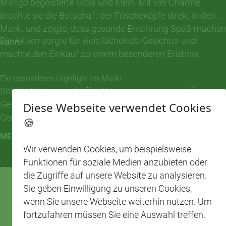
Mango begeisterte Groß und Klein. Mit viel Charme
brachte sie die Botschaft der Frischeköpfe direkt in den
Markt und zeigte, dass gesunde Ernährung Spaß machen
Die Aktion sorgte für viele lächelnde Gesichter und
kann.
machte den Einkauf zu einem besonderen Erlebnis.
Ein besonderes Highlight im Markt
Solche Aktionen schaffen Begegnungen, sorgen für
Gesprächsstoff und rücken die Obst- und
Diese Webseite verwendet Cookies
Gemüseabteilung auf sympathische Weise in den
🍪
Mittelpunkt. Ein herzliches Dankeschön an das Team des
MEHR LESEN
CAP-Markts Berlin-Karlshorst, das die Aktion mit viel
Wir verwenden Cookies, um beispielsweise
Engagement begleitet hat.
Funktionen für soziale Medien anzubieten oder
die Zugriffe auf unsere Website zu analysieren.
Sie geben Einwilligung zu unseren Cookies,
wenn Sie unsere Webseite weiterhin nutzen. Um
fortzufahren müssen Sie eine Auswahl treffen.