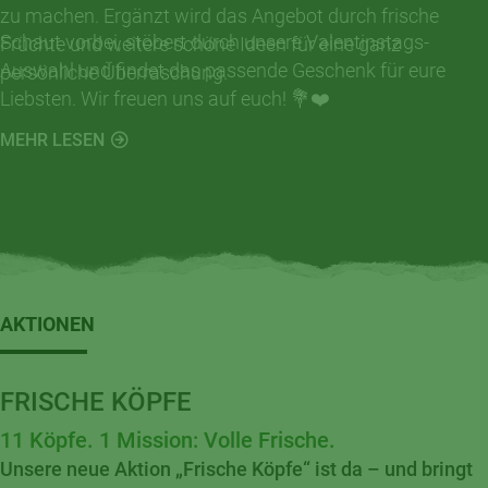
zu machen. Ergänzt wird das Angebot durch frische
Schaut vorbei, stöbert durch unsere Valentinstags-
Früchte und weitere schöne Ideen für eine ganz
Auswahl und findet das passende Geschenk für eure
persönliche Überraschung.
Liebsten. Wir freuen uns auf euch! 💐❤️
MEHR LESEN
AKTIONEN
FRISCHE KÖPFE
11 Köpfe. 1 Mission: Volle Frische.
Unsere neue Aktion „Frische Köpfe“ ist da – und bringt