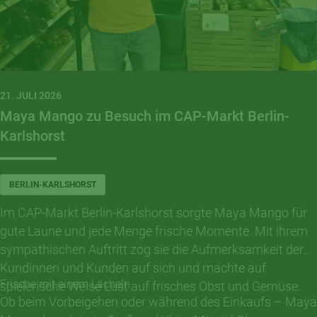
21. JULI 2026
Maya Mango zu Besuch im CAP-Markt Berlin-
Karlshorst
BERLIN-KARLSHORST
Im CAP-Markt Berlin-Karlshorst sorgte Maya Mango für
gute Laune und jede Menge frische Momente. Mit ihrem
sympathischen Auftritt zog sie die Aufmerksamkeit der
Kundinnen und Kunden auf sich und machte auf
Frische mit einem Lächeln
spielerische Weise Lust auf frisches Obst und Gemüse.
Ob beim Vorbeigehen oder während des Einkaufs – Maya