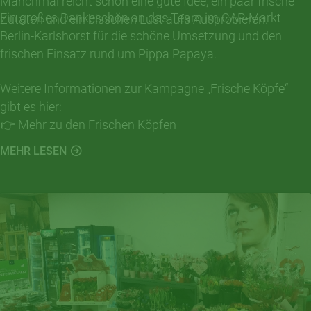
Manchmal reicht schon eine gute Idee, ein paar frische
Ein großes Dankeschön an das Team im CAP-Markt
Zutaten und ein bisschen Lust aufs Ausprobieren.
Berlin-Karlshorst für die schöne Umsetzung und den
frischen Einsatz rund um Pippa Papaya.
Weitere Informationen zur Kampagne „Frische Köpfe“
gibt es hier:
👉 Mehr zu den Frischen Köpfen
MEHR LESEN