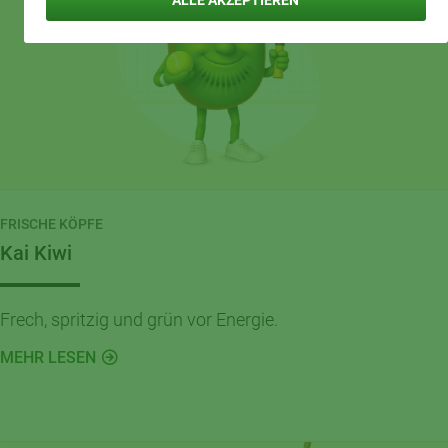
ALLE AKZEPTIEREN
FRISCHE KÖPFE
Kai Kiwi
Frech, spritzig und grün vor Energie.
MEHR LESEN