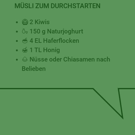
MÜSLI ZUM DURCHSTARTEN
🥝 2 Kiwis
🍶 150 g Naturjoghurt
🥣 4 EL Haferflocken
🍯 1 TL Honig
🌰 Nüsse oder Chiasamen nach
Belieben