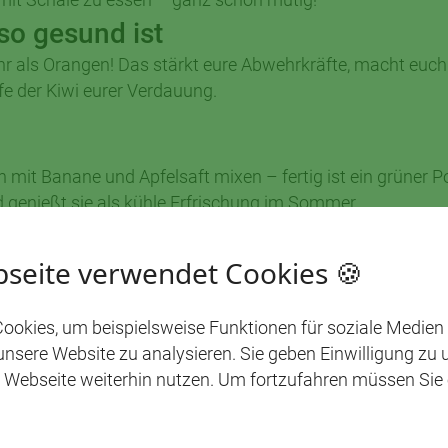
so gesund ist
r als Orangen! Das stärkt eure Abwehrkräfte, macht euch f
fe der Kiwi eurer Verdauung.
 mit Banane und Apfelsaft mixen – fertig ist ein grüner 
d genießt sie als kühle Erfrischung im Sommer.
 Regenbogenreise
seite verwendet Cookies 🍪
farben herstellen:
ookies, um beispielsweise Funktionen für soziale Medien
 unsere Website zu analysieren. Sie geben Einwilligung zu
 Webseite weiterhin nutzen. Um fortzufahren müssen Sie