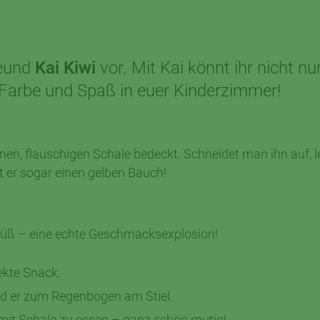
reund
Kai Kiwi
vor. Mit Kai könnt ihr nicht nu
 Farbe und Spaß in euer Kinderzimmer!
unen, flauschigen Schale bedeckt. Schneidet man ihn auf, le
 er sogar einen gelben Bauch!
g süß – eine echte Geschmacksexplosion!
fekte Snack.
rd er zum Regenbogen am Stiel.
wi mit Schale zu essen – ganz schön mutig!