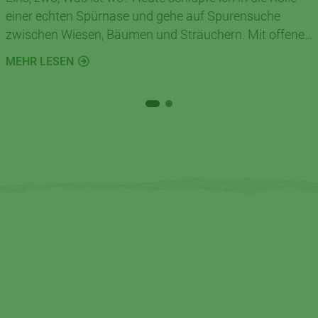
einer echten Spürnase und gehe auf Spurensuche
zwischen Wiesen, Bäumen und Sträuchern. Mit offenen
Augen und ein wenig Neugier gibt es draußen in der
MEHR LESEN
Natur jede Menge Spannendes zu entdecken.