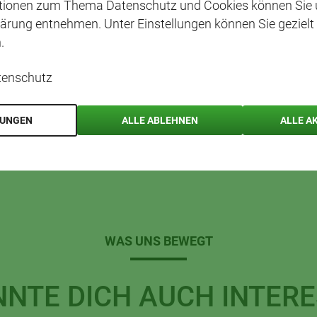
ationen zum Thema Datenschutz und Cookies können Sie 
ärung entnehmen. Unter Einstellungen können Sie gezielt
r nicht nur toll aussieht, sondern auch lecker duftet.
.
tenschutz
LUNGEN
ALLE ABLEHNEN
ALLE A
WAS UNS BEWEGT
NNTE DICH AUCH INTERE