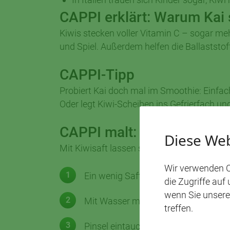
CAPPI erklärt: Warum Kai 
Kiwis stecken voller Vitamin C – sogar meh
und Spiel. Außerdem helfen die Ballaststof
CAPPI-Tipp
Probiert Kai doch mal im Smoothie: Einfach
Oder legt Kiwi-Scheiben ins Gefrierfach un
CAPPI malt: Mit Kiwi auf
Diese Web
Mit Kiwisaft lassen sich tolle grüne Wasser
Wir verwenden C
Ein wenig Saft auspressen.
die Zugriffe auf
wenn Sie unsere
Mit Wasser mischen.
treffen.
Pinsel eintauchen und losmalen!