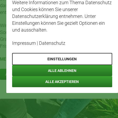
Weitere Informationen zum Thema Datenschutz
dass Menschen ihre Stärken einbringen, eigene Ideen
und Cookies können Sie unserer
entwickeln und Teil eines gemeinsamen Ganzen sind.
Datenschutzerklärung entnehmen. Unter
Einstellungen können Sie gezielt Optionen ein
Wir sagen Danke an Daniel Surey für diesen besonderen
und ausschalten.
Song und an das gesamte Team des CAP-Marktes
Grafenwald für 20 Jahre Einsatz, Zusammenhalt und
Impressum
|
Datenschutz
Frische vor Ort.
MEHR LESEN
EINSTELLUNGEN
ALLE ABLEHNEN
ALLE NACHRICHTEN
ALLE AKZEPTIEREN