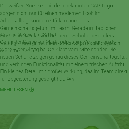
Die weißen Sneaker mit dem bekannten CAP-Logo
sorgen nicht nur für einen modernen Look im
Arbeitsalltag, sondern stärken auch das
Gemeinschaftsgefühl im Team. Gerade im täglichen
Teamgeist Schritt für Schritt
Einsatz im Markt sind bequeme Schuhe besonders
Ob an der Kasse, im Markt oder beim Verräumen der
wichtig – und gemeinsam unterwegs macht es gleich
Ware – der Alltag bei CAP lebt vom Miteinander. Die
noch mehr Spaß.
neuen Schuhe zeigen genau dieses Gemeinschaftsgefühl
und verbinden Funktionalität mit einem frischen Auftritt.
Ein kleines Detail mit großer Wirkung, das im Team direkt
für Begeisterung gesorgt hat. 👟✨
MEHR LESEN