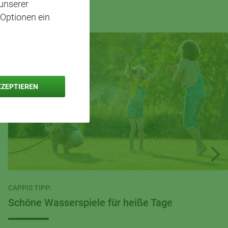
unserer
 Optionen ein
KZEPTIEREN
CAPPIS TIPP:
Schöne Wasserspiele für heiße Tage