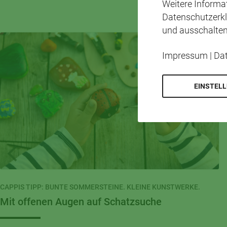
Weitere Inform
Datenschutzerkl
und ausschalten
Impressum
|
Da
EINSTEL
CAPPIS TIPP: BUNTE SOMMERSTEINE. KLEINE KUNSTWERKE.
Mit offenen Augen auf Schatzsuche