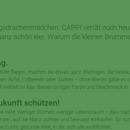
blingsdrachenmädchen. CAPPI verrät euch heu
anz schön leer. Warum die kleinen Brummer
ng.
te fliegen, machen sie etwas ganz Wichtiges: Sie bestäub
 Äpfel, Erdbeeren oder Gurken – ohne Bienen gäbe es viel
Vielfalt ist klar: Bienen bringen Farbe und Geschmack in 
ukunft schützen!
re Hilfe. Weniger Blumen, weniger Lebensraum – das mac
lanzen, auf die Natur achten und bewusst einkaufen. So s
unte, gesunde Welt, in der sich alle wohlfühlen.