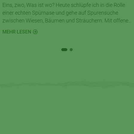
Eins, zwo, Was ist wo? Heute schlüpfe ich in die Rolle
einer echten Spürnase und gehe auf Spurensuche
zwischen Wiesen, Bäumen und Sträuchern. Mit offenen
Augen und ein wenig Neugier gibt es draußen in der
MEHR LESEN
Natur jede Menge Spannendes zu entdecken.