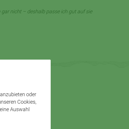
 gar nicht – deshalb passe ich gut auf sie
 anzubieten oder
 unseren Cookies,
 eine Auswahl
SSIEREN