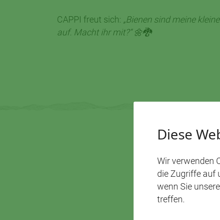
CAPPI freut sich:
„Bienen sind meine kleine
auf. Macht ihr mit?“ 🌼🐉
Diese Web
Wir verwenden C
die Zugriffe auf
wenn Sie unsere
treffen.
DAS KÖ