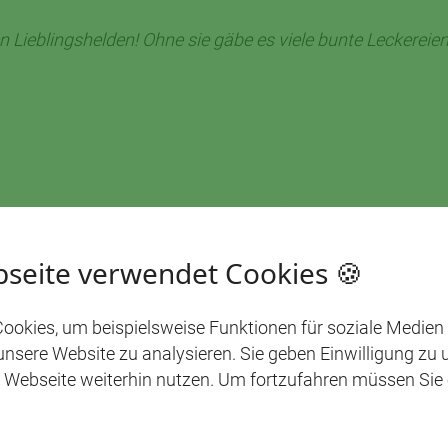
n Lieblingshelden! Ohne sie gäbe es viele bunte Leckereien
seite verwendet Cookies 🍪
ookies, um beispielsweise Funktionen für soziale Medien
 unsere Website zu analysieren. Sie geben Einwilligung zu
WAS UNS BEWEGT
 Webseite weiterhin nutzen. Um fortzufahren müssen Sie
NNTE DICH AUCH INTERE