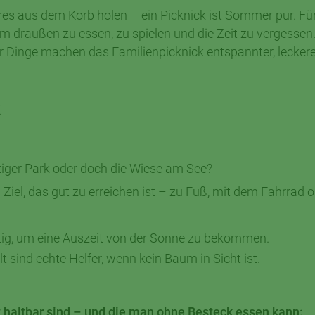
res aus dem Korb holen – ein Picknick ist Sommer pur. Fü
m draußen zu essen, zu spielen und die Zeit zu vergessen
aar Dinge machen das Familienpicknick entspannter, lecker
k
ttiger Park oder doch die Wiese am See?
n Ziel, das gut zu erreichen ist – zu Fuß, mit dem Fahrrad 
tig, um eine Auszeit von der Sonne zu bekommen.
 sind echte Helfer, wenn kein Baum in Sicht ist.
 haltbar sind – und die man ohne Besteck essen kann: