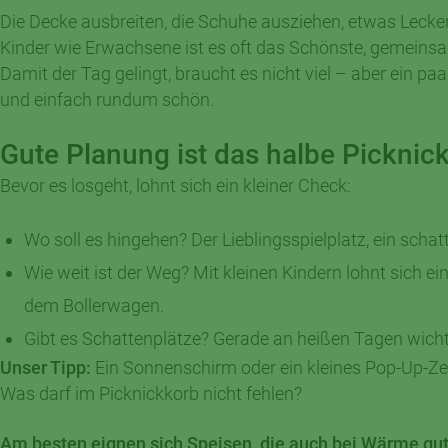
Die Decke ausbreiten, die Schuhe ausziehen, etwas Lecke
Kinder wie Erwachsene ist es oft das Schönste, gemeinsa
Damit der Tag gelingt, braucht es nicht viel – aber ein p
und einfach rundum schön.
Gute Planung ist das halbe Picknic
Bevor es losgeht, lohnt sich ein kleiner Check:
Wo soll es hingehen? Der Lieblingsspielplatz, ein scha
Wie weit ist der Weg? Mit kleinen Kindern lohnt sich ei
dem Bollerwagen.
Gibt es Schattenplätze? Gerade an heißen Tagen wich
Unser Tipp:
Ein Sonnenschirm oder ein kleines Pop-Up-Zelt
Was darf im Picknickkorb nicht fehlen?
Am besten eignen sich Speisen, die auch bei Wärme gut