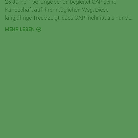
25 Jahre – so lange schon begleitet CAP seine
Kundschaft auf ihrem täglichen Weg. Diese
langjährige Treue zeigt, dass CAP mehr ist als nur ein
Supermarkt. Es ist ein Ort, an dem Nähe und
MEHR LESEN
Verlässlichkeit zählen.