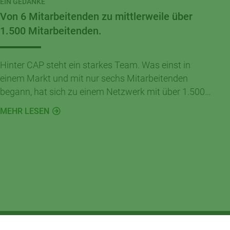
EIN GEDANKE
Von 6 Mitarbeitenden zu mittlerweile über
1.500 Mitarbeitenden.
Hinter CAP steht ein starkes Team. Was einst in
einem Markt und mit nur sechs Mitarbeitenden
begann, hat sich zu einem Netzwerk mit über 1.500
Menschen entwickelt, die täglich ihren Beitrag zur
MEHR LESEN
Erfolgsgeschichte von CAP leisten.