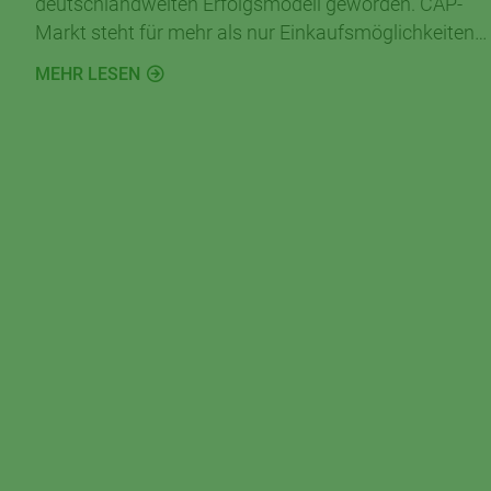
deutschlandweiten Erfolgsmodell geworden. CAP-
Markt steht für mehr als nur Einkaufsmöglichkeiten
– CAP ist das Ergebnis des Gedankens die
MEHR LESEN
Lebensqualität von Menschen in ganz Deutschland
zu verbessern.