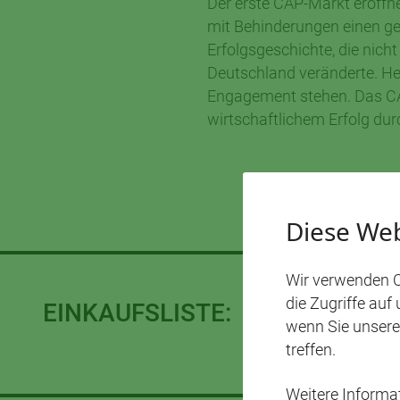
Der erste CAP-Markt eröffn
mit Behinderungen einen ges
Erfolgsgeschichte, die nich
Deutschland veränderte. Heu
Engagement stehen. Das CA
wirtschaftlichem Erfolg du
Diese Web
Wir verwenden C
die Zugriffe auf
EINKAUFSLISTE:
wenn Sie unsere
treffen.
Weitere Inform