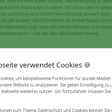
ete 1999 mit einer klaren Mission: Nahversorgung zu ge
chützten Arbeitsplatz zu bieten. Mit dieser Idee im Gepä
t nur zahlreiche neue Märkte hervorbrachte, sondern auch 
te gibt es über 100 CAP-Märkte, die in ihrer Region für Fr
P-Netzwerks zeigt, dass sich die Kombination aus sozia
rchsetzen kann – und das über alle Grenzen hinweg.
seite verwendet Cookies 🍪
REZEPT
ookies, um beispielsweise Funktionen für soziale Medien
 unsere Website zu analysieren. Sie geben Einwilligung zu
 Webseite weiterhin nutzen. Um fortzufahren müssen Sie
ationen zum Thema Datenschutz und Cookies können Sie 