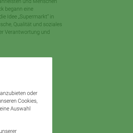
währleisten und Menschen
ck begann eine
die Idee „Supermarkt“ in
ische, Qualität und soziales
ler Verantwortung und
 anzubieten oder
 unseren Cookies,
 eine Auswahl
unserer