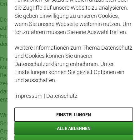
Ort angenehm, persönlich und zuverlässig zu machen.
die Zugriffe auf unsere Website zu analysieren.
Sie geben Einwilligung zu unseren Cookies,
Der Song von Daniel Surey zeigt genau diesen Gedanken
wenn Sie unsere Webseite weiterhin nutzen. Um
auf eine schöne und moderne Weise. Er bringt die
fortzufahren müssen Sie eine Auswahl treffen.
Frische-Köpfe-Kampagne zum Klingen und macht
deutlich, wie viel Kreativität in unserem Team steckt.
Weitere Informationen zum Thema Datenschutz
und Cookies können Sie unserer
Frische Köpfe, starke Ideen
Datenschutzerklärung entnehmen. Unter
Mit seinem Jubiläumssong hat Daniel Surey einen
Einstellungen können Sie gezielt Optionen ein
Beitrag geschaffen, der Freude macht und gleichzeitig
und ausschalten.
zeigt, was CAP auszeichnet. Inklusion bedeutet bei uns,
dass Menschen ihre Stärken einbringen, eigene Ideen
Impressum
|
Datenschutz
entwickeln und Teil eines gemeinsamen Ganzen sind.
Wir sagen Danke an Daniel Surey für diesen besonderen
EINSTELLUNGEN
Song und an das gesamte Team des CAP-Marktes
ALLE ABLEHNEN
Grafenwald für 20 Jahre Einsatz, Zusammenhalt und
Frische vor Ort.