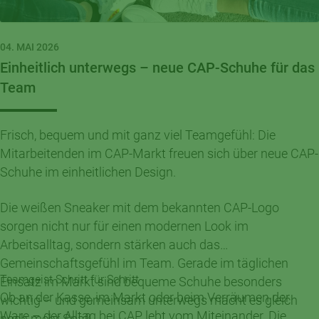
04. MAI 2026
Einheitlich unterwegs – neue CAP-Schuhe für das
Team
Frisch, bequem und mit ganz viel Teamgefühl: Die
Mitarbeitenden im CAP-Markt freuen sich über neue CAP-
Schuhe im einheitlichen Design.
Die weißen Sneaker mit dem bekannten CAP-Logo
sorgen nicht nur für einen modernen Look im
Arbeitsalltag, sondern stärken auch das
Gemeinschaftsgefühl im Team. Gerade im täglichen
Teamgeist Schritt für Schritt
Einsatz im Markt sind bequeme Schuhe besonders
Ob an der Kasse, im Markt oder beim Verräumen der
wichtig – und gemeinsam unterwegs macht es gleich
Ware – der Alltag bei CAP lebt vom Miteinander. Die
noch mehr Spaß.