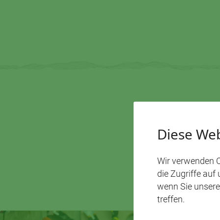
Diese Web
Wir verwenden C
DAS KÖ
die Zugriffe auf
wenn Sie unsere
treffen.