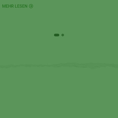
Gemüse, Milchprodukte und Co. länger frisch und
MEHR LESEN
sicher genießbar.