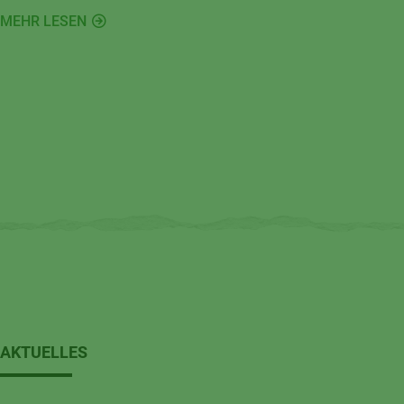
entstehen im Handumdrehen kleine Kunstwerke für
MEHR LESEN
Garten, Balkon oder Kinderzimmer.
AKTUELLES