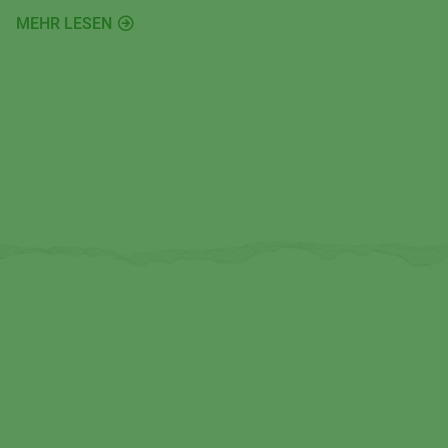
Augen und ein wenig Neugier gibt es draußen in der
MEHR LESEN
Natur jede Menge Spannendes zu entdecken.