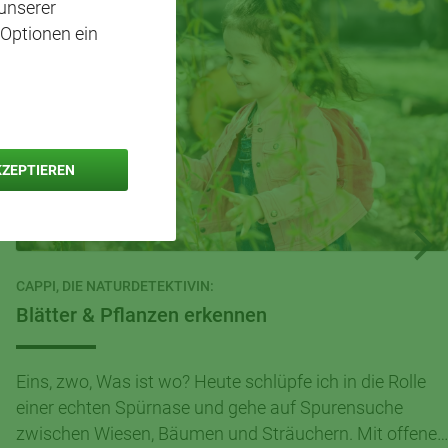
unserer
 Optionen ein
KZEPTIEREN
CAPPI, DIE NATURDETEKTIVIN:
Blätter & Pflanzen erkennen
Eins, zwo, Was ist wo? Heute schlüpfe ich in die Rolle
einer echten Spürnase und gehe auf Spurensuche
zwischen Wiesen, Bäumen und Sträuchern. Mit offenen