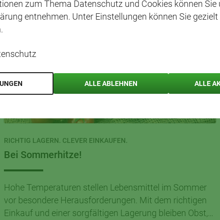
ationen zum Thema Datenschutz und Cookies können Sie 
ärung entnehmen. Unter Einstellungen können Sie gezielt
.
tenschutz
LUNGEN
ALLE ABLEHNEN
ALLE A
RICHTIG LAGERN. CLEVER EINKAUFEN.
Bei Sommerhitze!
Hohe Temperaturen stellen Lebensmittel im Sommer
vor besondere Herausforderungen. Mit dem richtigen
Einkauf und einer sorgfältigen Lagerung bleiben Obst,