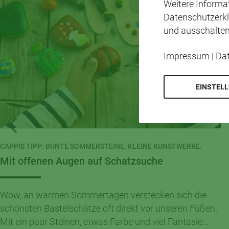
Weitere Inform
Datenschutzerkl
und ausschalten
Impressum
|
Da
EINSTEL
CAPPIS TIPP: BUNTE SOMMERSTEINE. KLEINE KUNSTWERKE.
Mit offenen Augen auf Schatzsuche
Wow, an warmen Sommertagen verstecken sich die
schönsten Bastelschätze oft direkt vor unseren Füßen.
Mit ein paar Steinen, etwas Farbe und viel Fantasie