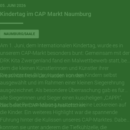
05. JUNI 2026
Kindertag im CAP Markt Naumburg
NAUMBURG/SAALE
Am 1. Juni, dem Internationalen Kindertag, wurde es in
unserem CAP-Markt besonders bunt: Gemeinsam mit der
DRK Kita Zwergenland fand ein Malwettbewerb statt, bei
dem die kleinen Künstlerinnen und Künstler ihrer
Die schönsten Bilder wurden von den Kindern selbst
Kreativität freien Lauf lassen konnten.
ausgewählt und im Rahmen einer kleinen Siegerehrung
ausgezeichnet. Als besondere Überraschung gab es für
alle Siegerinnen und Sieger einen kuscheligen „CAPPI“,
Nach der Preisverleihung warteten kleine Leckereien auf
das beliebte CAP-Markt-Maskottchen.
die Kinder. Ein weiteres Highlight war die spannende
Führung hinter die Kulissen unseres CAP-Marktes. Dabei
konnten sie unter anderem die Tiefkühlzelle, die