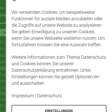
08. MAI 2026
Wir verwenden Cookies, um beispielsweise
Hello Spring im CAP-Markt Naumburg
Funktionen für soziale Medien anzubieten oder
die Zugriffe auf unsere Website zu analysieren.
Sie geben Einwilligung zu unseren Cookies,
NAUMBURG/SAALE
wenn Sie unsere Webseite weiterhin nutzen. Um
Frische Blumen, leuchtende Farben und der Duft des
fortzufahren müssen Sie eine Auswahl treffen.
Frühlings ziehen aktuell durch den CAP-Markt
Naumburg. Zwischen bunten Blüten, liebevoll
Weitere Informationen zum Thema Datenschutz
arrangierten Pflanzen und frischen Sträußen wird der
und Cookies können Sie unserer
Ob für den Balkon, den Garten oder einfach als kleiner
Einkauf direkt ein bisschen fröhlicher.
Datenschutzerklärung entnehmen. Unter
Farbtupfer für Zuhause – die Auswahl bringt den Frühling
Einstellungen können Sie gezielt Optionen ein
direkt in die eigenen vier Wände. Von zarten Gerbera über
und ausschalten.
duftende Frühlingsblumen bis hin zu kräftigen
Frühling zum Mitnehmen
Grünpflanzen ist für jeden Geschmack etwas dabei.
Impressum
|
Datenschutz
Gerade jetzt wächst die Lust auf frische Farben und neue
Energie. Die blühenden Arrangements sorgen schon beim
EINSTELLUNGEN