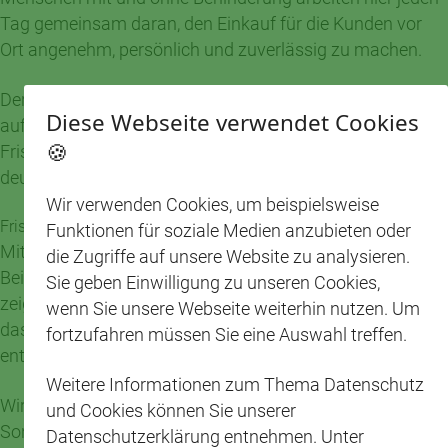
Tag gemeinsam daran, den Einkauf für die Kunden vor
Ort angenehm, persönlich und zuverlässig zu machen.
Der Song von Daniel Surey zeigt genau diesen Gedanken
Diese Webseite verwendet Cookies
auf eine schöne und moderne Weise. Er bringt die
🍪
Frische-Köpfe-Kampagne zum Klingen und macht
deutlich, wie viel Kreativität in unserem Team steckt.
Wir verwenden Cookies, um beispielsweise
Frische Köpfe, starke Ideen
Funktionen für soziale Medien anzubieten oder
Mit seinem Jubiläumssong hat Daniel Surey einen
die Zugriffe auf unsere Website zu analysieren.
Beitrag geschaffen, der Freude macht und gleichzeitig
Sie geben Einwilligung zu unseren Cookies,
zeigt, was CAP auszeichnet. Inklusion bedeutet bei uns,
wenn Sie unsere Webseite weiterhin nutzen. Um
dass Menschen ihre Stärken einbringen, eigene Ideen
fortzufahren müssen Sie eine Auswahl treffen.
entwickeln und Teil eines gemeinsamen Ganzen sind.
Weitere Informationen zum Thema Datenschutz
Wir sagen Danke an Daniel Surey für diesen besonderen
und Cookies können Sie unserer
Song und an das gesamte Team des CAP-Marktes
Datenschutzerklärung entnehmen. Unter