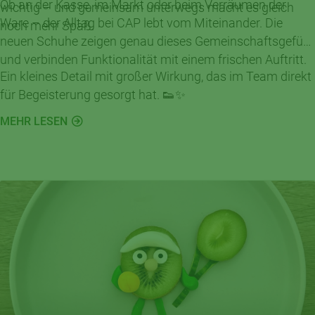
Ob an der Kasse, im Markt oder beim Verräumen der
wichtig – und gemeinsam unterwegs macht es gleich
Ware – der Alltag bei CAP lebt vom Miteinander. Die
noch mehr Spaß.
neuen Schuhe zeigen genau dieses Gemeinschaftsgefühl
und verbinden Funktionalität mit einem frischen Auftritt.
Ein kleines Detail mit großer Wirkung, das im Team direkt
für Begeisterung gesorgt hat. 👟✨
MEHR LESEN