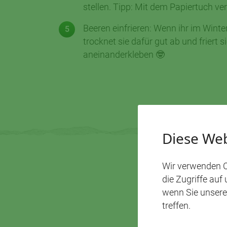
stellen. Tipp: Mit dem Papiertuch ve
Beeren einfrieren: Wenn ihr im Winte
trocknet sie dafür gut ab und friert s
aneinanderkleben 🤓
Diese Web
Wir verwenden C
die Zugriffe auf
wenn Sie unsere
treffen.