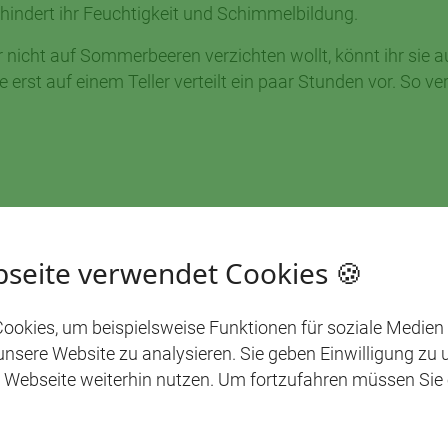
rhindert ihr Feuchtigkeit und Schimmelbildung.
r nicht auf Sommerbeeren verzichten wollt, könnt ihr sie 
ie erst auf einem Teller verteilt ein paar Stunden vor. So ve
seite verwendet Cookies 🍪
ookies, um beispielsweise Funktionen für soziale Medien
 unsere Website zu analysieren. Sie geben Einwilligung zu
 Webseite weiterhin nutzen. Um fortzufahren müssen Sie
WAS UNS BEWEGT