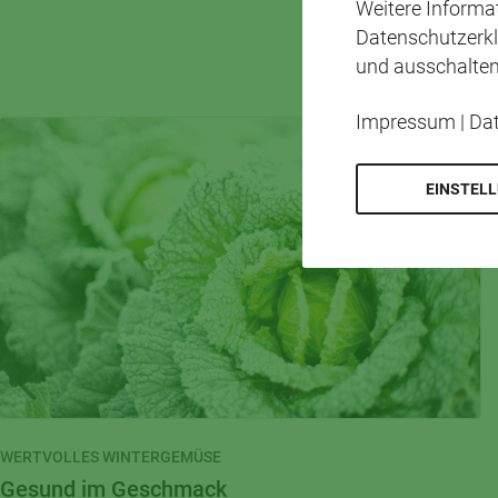
Weitere Inform
DAS KÖ
Datenschutzerkl
und ausschalten
Impressum
|
Da
EINSTEL
WERTVOLLES WINTERGEMÜSE
Gesund im Geschmack