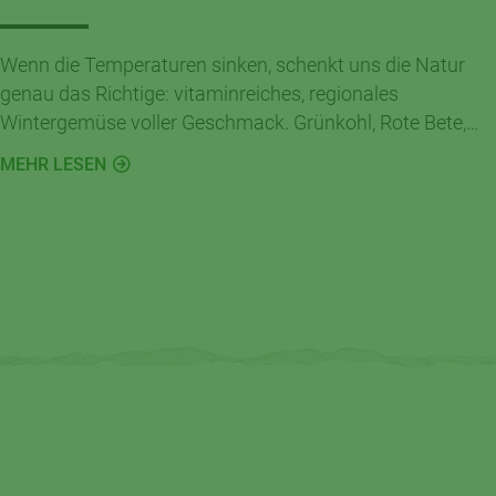
Wenn die Temperaturen sinken, schenkt uns die Natur
genau das Richtige: vitaminreiches, regionales
Wintergemüse voller Geschmack. Grünkohl, Rote Bete,
Pastinaken, Äpfel und Co. stärken unser Immunsystem
MEHR LESEN
– natürlich, nachhaltig und saisonfrisch.