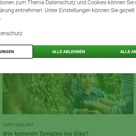
ationen zum Thema Datenschutz und Cookies können Sie 
NNTE DICH AUCH INTERE
ärung entnehmen. Unter Einstellungen können Sie gezielt
.
tenschutz
LUNGEN
ALLE ABLEHNEN
ALLE A
CAPPI ERKLÄRT
Wie kommen Tomaten ins Glas?