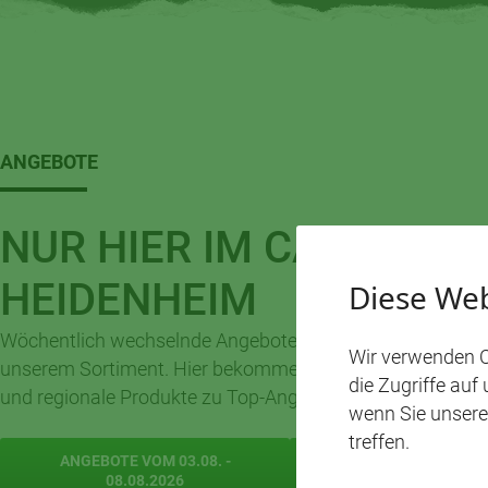
ANGEBOTE
NUR HIER IM CAP-MARK
HEIDENHEIM
Diese Web
Wöchentlich wechselnde Angebote aus
Wir verwenden C
unserem Sortiment. Hier bekommen Sie unsere Klassiker,
die Zugriffe auf
und regionale Produkte zu Top-Angebotspreisen.
wenn Sie unsere
treffen.
ANGEBOTE VOM 03.08. -
ANGEBOTE VOM 10.0
08.08.2026
15.08.2026