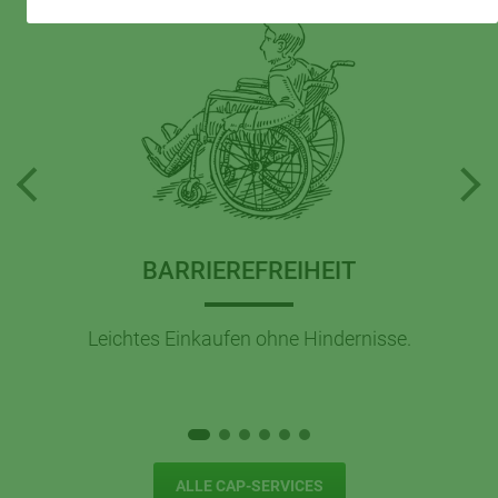
BARRIEREFREIHEIT
Leichtes Einkaufen ohne Hindernisse.
ALLE CAP-SERVICES