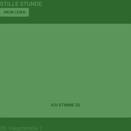
STILLE STUNDE
MEHR LESEN
Externe Dienste / Social Media
Inhalte aus externen Quellen,
Videoplattformen, Social-Media-
Plattformen und Kartendiensten. Wenn
Cookies von externen Medien akzeptiert
werden, bedarf der Zugriff auf diese
Inhalte keiner manuellen Zustimmung
mehr.
ICH STIMME ZU
Ob. Hauptstraße 7