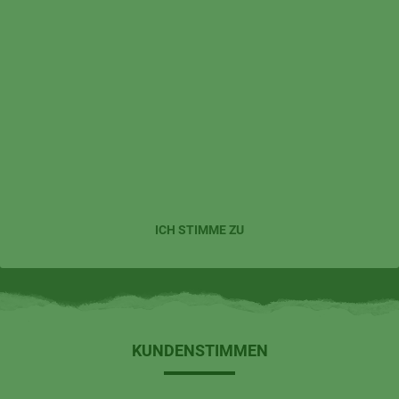
Externe Dienste / Social Media
Inhalte aus externen Quellen,
Videoplattformen, Social-Media-
Plattformen und Kartendiensten. Wenn
Cookies von externen Medien akzeptiert
werden, bedarf der Zugriff auf diese
Inhalte keiner manuellen Zustimmung
mehr.
ICH STIMME ZU
KUNDENSTIMMEN