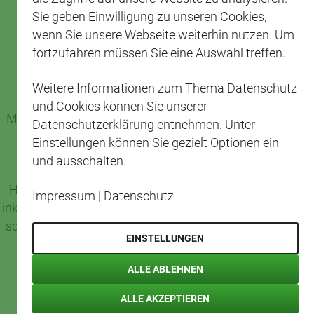
DER CAP-SERVICE
Sie geben Einwilligung zu unseren Cookies,
wenn Sie unsere Webseite weiterhin nutzen. Um
fortzufahren müssen Sie eine Auswahl treffen.
WIR BIETEN UNABHÄNGIGKEIT
Unser Grundgedanke ist die Verbesserung der
Weitere Informationen zum Thema Datenschutz
Arbeitsplatzsituation und die Erweiterung der
und Cookies können Sie unserer
Möglichkeiten für die Beschäftigung von Menschen mit
Datenschutzerklärung entnehmen. Unter
Behinderung.
Einstellungen können Sie gezielt Optionen ein
und ausschalten.
Durch die Eröffnung des CAP-Frischemarktes in
Herxheim erschließen wir eine neue Chance, geeignete
Impressum
|
Datenschutz
inklusive Arbeitsplätze für Menschen mit Behinderung zu
schaffen und diese langfristig zu entwickeln. Für unsere
EINSTELLUNGEN
Mitarbeitenden stellt der Herxheimer CAP-Markt
tatsächlich einen neuen Lebens-Mittelpunkt dar.
ALLE ABLEHNEN
ALLE AKZEPTIEREN