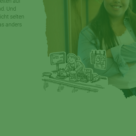
eiten auf
nd. Und
cht selten
as anders