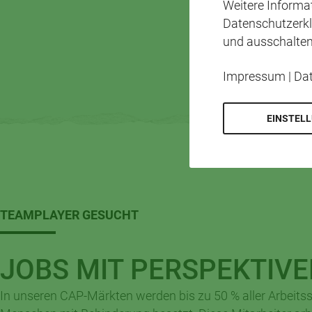
Weitere Inform
Datenschutzerkl
und ausschalten
Impressum
|
Da
EINSTEL
TEAMPLAYER GESUCHT
JOBS MIT
PERSPEKTIVE
In unseren CAP-Märkten werden bis zu 50 % aller Arbeitss