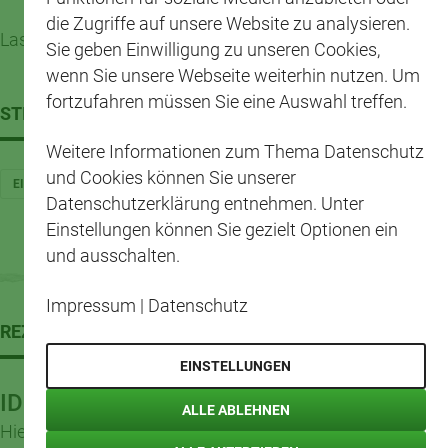
die Zugriffe auf unsere Website zu analysieren.
Lasst es euch schmecken!
Sie geben Einwilligung zu unseren Cookies,
wenn Sie unsere Webseite weiterhin nutzen. Um
fortzufahren müssen Sie eine Auswahl treffen.
STICHWÖRTER
Weitere Informationen zum Thema Datenschutz
und Cookies können Sie unserer
EINFACH
FRÜHLING
VEGETARISCH
Datenschutzerklärung entnehmen. Unter
Einstellungen können Sie gezielt Optionen ein
und ausschalten.
Impressum
|
Datenschutz
REZEPTWELT
EINSTELLUNGEN
IDEEN ZUM NACHKOCHEN
ALLE ABLEHNEN
Hier treffen frische Produkte der Saison auf neue Ideen