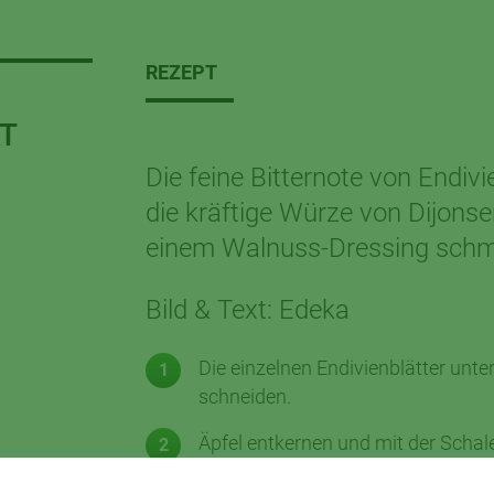
REZEPT
T
Die feine Bitternote von Endivi
die kräftige Würze von Dijonse
einem Walnuss-Dressing schm
Bild & Text: Edeka
Die einzelnen Endivienblätter unt
schneiden.
Äpfel entkernen und mit der Schale
Käse in kleine Würfel schneiden, K