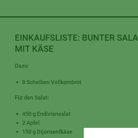
EINKAUFSLISTE:
BUNTER SALA
MIT KÄSE
Dazu:
8 Scheiben Vollkornbrot
Für den Salat:
450 g Endiviensalat
2 Apfel
150 g Dijonsenfkäse