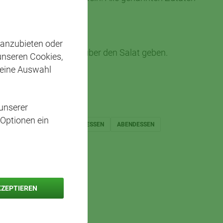
schen.
 anzubieten oder
zig abschmecken und über den Salat geben.
 unseren Cookies,
 eine Auswahl
unserer
 Optionen ein
PARTY
KÄSE
MITTAGESSEN
ABENDESSEN
KZEPTIEREN