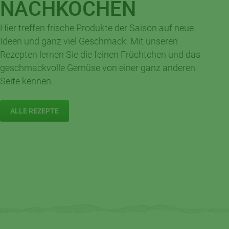
NACHKOCHEN
Hier treffen frische Produkte der Saison auf neue
Ideen und ganz viel Geschmack: Mit unseren
Knuspriger Genuss für frische Tage:
Rezepten lernen Sie die feinen Früchtchen und das
Apfel-Hafer-Crumble
geschmackvolle Gemüse von einer ganz anderen
Seite kennen.
2
35 Min.
Anfänger
Portionen
ALLE REZEPTE