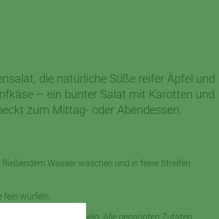
ensalat, die natürliche Süße reifer Äpfel und
nfkäse – ein bunter Salat mit Karotten und
eckt zum Mittag- oder Abendessen.
er fließendem Wasser waschen und in feine Streifen
 fein würfeln.
arotten in Scheiben hobeln. Alle genannten Zutaten