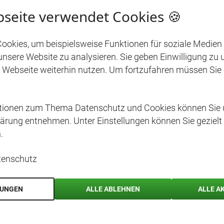
zusammen mit dem Basilikum mi
seite verwendet Cookies 🍪
Den Salat auf Tellern verteilen.
ookies, um beispielsweise Funktionen für soziale Medien
Dressingzutaten vermischen, wür
 unsere Website zu analysieren. Sie geben Einwilligung zu
 Webseite weiterhin nutzen. Um fortzufahren müssen Sie
STICHWÖRTER
ationen zum Thema Datenschutz und Cookies können Sie 
ärung entnehmen. Unter Einstellungen können Sie gezielt
SOMMER
HERBST
GEMÜSE
VORSPEISE
.
tenschutz
LUNGEN
ALLE ABLEHNEN
ALLE A