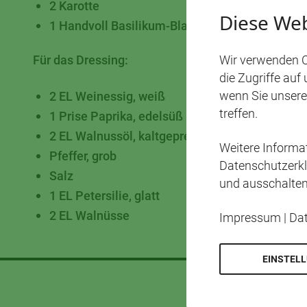
2 Karotte
Diese Web
1 Handvoll Basilikum-Blatt
Für das Dressing:
Wir verwenden C
die Zugriffe auf
wenn Sie unsere
2 EL Weinessig, weiß
treffen.
1 Prise Paprika, edelsüß
2 EL Walnussöl, kaltgepresst
Weitere Inform
Pfeffer, grob
Datenschutzerkl
Salz
und ausschalten
1 EL Petersilie, glatt
2 EL Walnüsse
Impressum
|
Da
EINSTEL