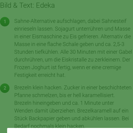
Bild & Text: Edeka
Sahne-Alternative aufschlagen, dabei Sahnesteif
einrieseln lassen. Sojagurt unterrühren und Masse
in einer Eismaschine zu Eis gefrieren. Alternativ die
Masse in eine flache Schale geben und ca. 2,5-3
Stunden tiefkühlen. Alle 30 Minuten mit einer Gabel
durchrühren, um die Eiskristalle zu zerkleinern. Der
Frozen Joghurt ist fertig, wenn er eine cremige
Festigkeit erreicht hat.
Brezeln klein hacken. Zucker in einer beschichteten
Pfanne schmelzen, bis er hell karamellisiert.
Brezeln hineingeben und ca. 1 Minute unter
Wenden damit überziehen. Brezelkaramell auf ein
Stück Backpapier geben und abkühlen lassen. Bei
Bedarf nochmals klein hacken.