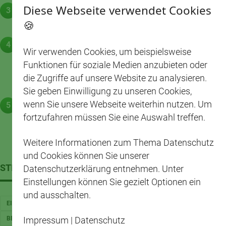
Diese Webseite verwendet Cookies
Erdbeeren waschen, putzen und fein pürieren. Nach
Bedarf durch ein Sieb streichen.
🍪
Frozen Joghurt zu Kugeln portionieren oder nach
Wir verwenden Cookies, um beispielsweise
Belieben mit einem Spritzbeutel mit großer
Funktionen für soziale Medien anzubieten oder
Sterntülle in Schälchen spritzen. Mit Brezelkaramell
die Zugriffe auf unsere Website zu analysieren.
und Erdbeersoße servieren
Sie geben Einwilligung zu unseren Cookies,
wenn Sie unsere Webseite weiterhin nutzen. Um
Tipp: Für die Soße können auch gefrorene
fortzufahren müssen Sie eine Auswahl treffen.
Erdbeeren verwendet werden. Diese nach dem
Auftauen pürieren und nach Belieben süßen.
Weitere Informationen zum Thema Datenschutz
und Cookies können Sie unserer
STICHWÖRTER
Datenschutzerklärung entnehmen. Unter
Einstellungen können Sie gezielt Optionen ein
und ausschalten.
EINFACH
VEGETARISCH
PARTY
DESSERT
FISCH
VEGAN
Impressum
|
Datenschutz
BEEREN
LAKTOSEFREI