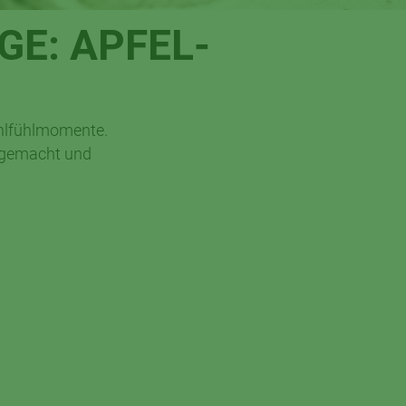
GE: APFEL-
ohlfühlmomente.
usgemacht und