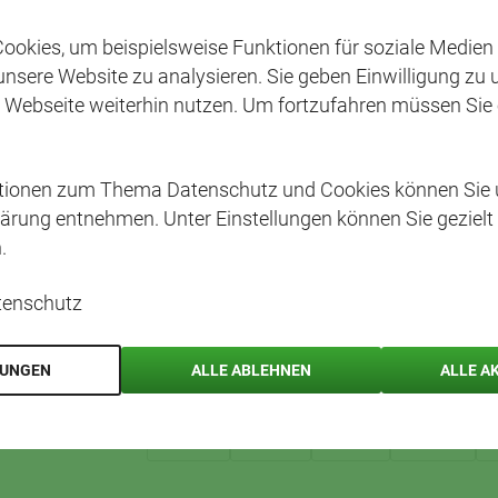
Und so geht’s:
ookies, um beispielsweise Funktionen für soziale Medien
 unsere Website zu analysieren. Sie geben Einwilligung zu
Die Äpfel schälen, in Stücke schn
 Webseite weiterhin nutzen. Um fortzufahren müssen Sie
vermengen.
In eine Auflaufform geben und mit
ationen zum Thema Datenschutz und Cookies können Sie 
Im vorgeheizten Ofen backen, bis d
ärung entnehmen. Unter Einstellungen können Sie gezielt
.
Am besten noch warm servieren – pur, mi
gebackenen Äpfeln genießen.
tenschutz
STICHWÖRTER
LUNGEN
ALLE ABLEHNEN
ALLE A
EINFACH
BACKEN
WINTER
DESSERT