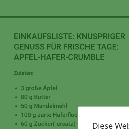
EINKAUFSLISTE:
KNUSPRIGER
GENUSS FÜR FRISCHE TAGE:
APFEL-HAFER-CRUMBLE
Zutaten:
3 große Äpfel
80 g Butter
50 g Mandelmehl
100 g zarte Haferflocken
Diese Web
60 g Zucker(-ersatz)