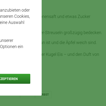
 anzubieten oder
 unseren Cookies,
eiden und mit Zimt, Zitronensaft und etwas Zucker
 eine Auswahl
 den vorbereiteten Hafer-Streuseln großzügig bedecken.
unserer
ie Oberfläche goldbraun ist und die Äpfel weich sind.
 Optionen ein
t Vanillesoße oder einer Kugel Eis – und den Duft von
KZEPTIEREN
VEGETARISCH
APFEL
HERBST