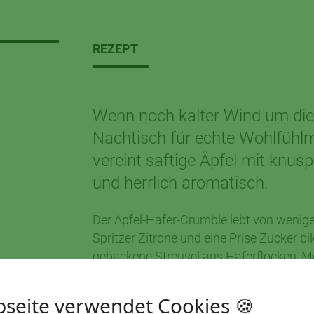
REZEPT
Wenn noch kalter Wind um die 
Nachtisch für echte Wohlfühl
vereint saftige Äpfel mit knu
und herrlich aromatisch.
Der Apfel-Hafer-Crumble lebt von wenigen
Spritzer Zitrone und eine Prise Zucker 
gebackene Streusel aus Haferflocken, Me
unverwechselbares Röstaroma entfalten
Topping macht dieses Dessert zu einem ze
seite verwendet Cookies 🍪