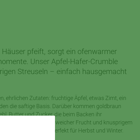
Häuser pfeift, sorgt ein ofenwarmer
momente. Unser Apfel-Hafer-Crumble
sprigen Streuseln – einfach hausgemacht
, ehrlichen Zutaten: fruchtige Äpfel, etwas Zimt, ein
bilden die saftige Basis. Darüber kommen goldbraun
hl, Butter und Zucker, die beim Backen ihr
. Die Kombination aus weicher Frucht und knusprigem
itlosen Klassiker – perfekt für Herbst und Winter.