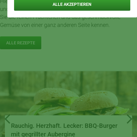
Hier treffen frische Produkte der Saison auf neue Ideen
ALLE AKZEPTIEREN
und ganz viel Geschmack: Mit unseren Rezepten lernen
Sie die feinen Früchtchen und das geschmackvolle
Gemüse von einer ganz anderen Seite kennen.
ALLE REZEPTE
Rauchig. Herzhaft. Lecker: BBQ-Burger
mit gegrillter Aubergine