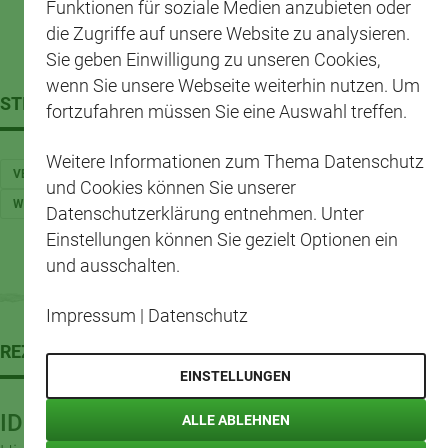
schmoren lassen. Evtl. etwas Wasser zugießen.
Funktionen für soziale Medien anzubieten oder
Nochmals abschmecken.
die Zugriffe auf unsere Website zu analysieren.
Sie geben Einwilligung zu unseren Cookies,
wenn Sie unsere Webseite weiterhin nutzen. Um
STICHWÖRTER
fortzufahren müssen Sie eine Auswahl treffen.
Weitere Informationen zum Thema Datenschutz
VEGETARISCH
EINFACH
HERBST
WINTER
FESTLICH
und Cookies können Sie unserer
WEIHNACHTEN
GEMÜSE
VORSPEISE
NÜSSE
VEGAN
Datenschutzerklärung entnehmen. Unter
Einstellungen können Sie gezielt Optionen ein
und ausschalten.
Impressum
|
Datenschutz
REZEPTWELT
EINSTELLUNGEN
IDEEN ZUM NACHKOCHEN
ALLE ABLEHNEN