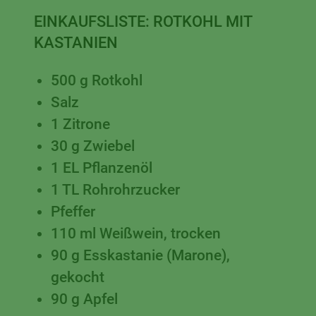
EINKAUFSLISTE:
ROTKOHL MIT
KASTANIEN
500
g
Rotkohl
Salz
1
Zitrone
30
g
Zwiebel
1
EL
Pflanzenöl
1
TL
Rohrohrzucker
Pfeffer
110
ml
Weißwein, trocken
90
g
Esskastanie (Marone),
gekocht
90
g
Apfel