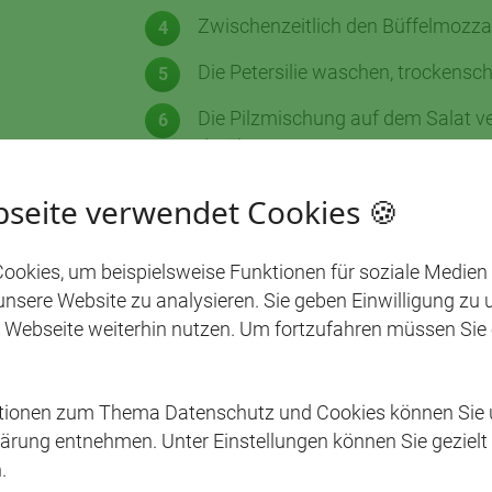
Zwischenzeitlich den Büffelmozzar
Die Petersilie waschen, trockensch
Die Pilzmischung auf dem Salat ver
darüber streuen.
Für den Dip:
seite verwendet Cookies 🍪
Basilikum und Dill waschen, trock
ookies, um beispielsweise Funktionen für soziale Medien
 unsere Website zu analysieren. Sie geben Einwilligung zu
Quark zusammen mit 1 EL Wasser, 
 Webseite weiterhin nutzen. Um fortzufahren müssen Sie
Das Ganze mit Salz, Pfeffer und 
Alles zusammen mit den Baguette
vorher kurz toasten.
ationen zum Thema Datenschutz und Cookies können Sie 
ärung entnehmen. Unter Einstellungen können Sie gezielt
.
STICHWÖRTER