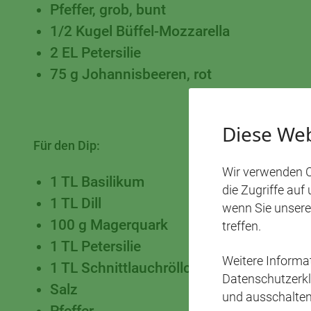
Pfeffer, grob, bunt
1/2 Kugel Büffel-Mozzarella
2 EL Petersilie
75 g Johannisbeeren, rot
Diese Web
Für den Dip:
Wir verwenden C
1 TL Basilikum
die Zugriffe auf
1 TL Dill
wenn Sie unsere
100 g Magerquark
treffen.
1 TL Petersilie
Weitere Inform
1 TL Schnittlauchröllchen
Datenschutzerkl
Salz
und ausschalten
Pfeffer