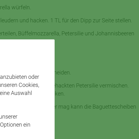
ella würfeln.
leudern und hacken. 1 TL für den Dipp zur Seite stellen.
teilen, Büffelmozzarella, Petersilie und Johannisbeeren
enschleudern, klein schneiden.
 anzubieten oder
 unseren Cookies,
Kräutern sowie der gehackten Petersilie vermischen.
 eine Auswahl
Paprikapulver abschmecken.
scheiben servieren. Wer mag kann die Baguettescheiben
unserer
 Optionen ein