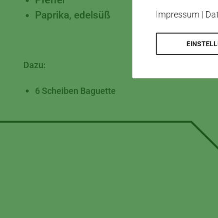
Paprika, edelsüß
Impressum
|
Da
EINSTEL
Dazu:
6 Scheiben Baguette