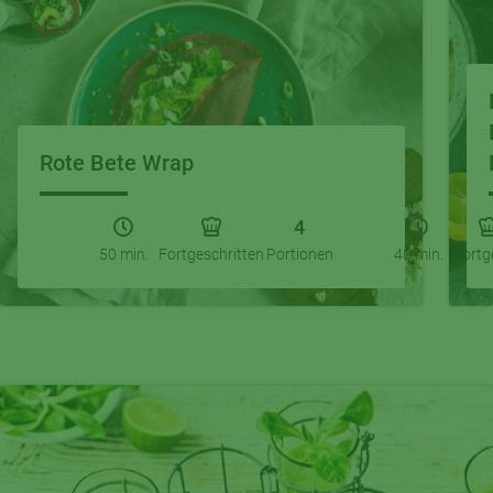
Rote Bete Wrap
4
50 min.
Fortgeschritten
Portionen
40 min.
Fortg