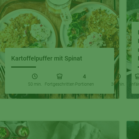
Kartoffelpuffer mit Spinat
4
50 min.
Fortgeschritten
Portionen
30 min.
Anfä