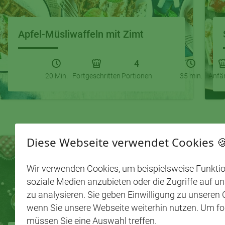
Apfel-Müsliwaffeln mit Zimt
4
20 Min.
Fortgeschritten
Portionen
35 min.
Anfä
Diese Webseite verwendet Cookies 
Wir verwenden Cookies, um beispielsweise Funktio
soziale Medien anzubieten oder die Zugriffe auf u
zu analysieren. Sie geben Einwilligung zu unseren 
wenn Sie unsere Webseite weiterhin nutzen. Um fo
müssen Sie eine Auswahl treffen.