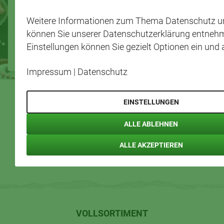
Valentinstags-Petits-Fours
Weitere Informationen zum Thema Datenschutz u
können Sie unserer Datenschutzerklärung entnehm
4
Einstellungen können Sie gezielt Optionen ein und 
210 min.
Meisterkoch
Portionen
85 min.
Fortg
Impressum
|
Datenschutz
EINSTELLUNGEN
ALLE ABLEHNEN
«
‹
›
»
ALLE AKZEPTIEREN
14
12
13
15
16
VOLLSORTIMENT