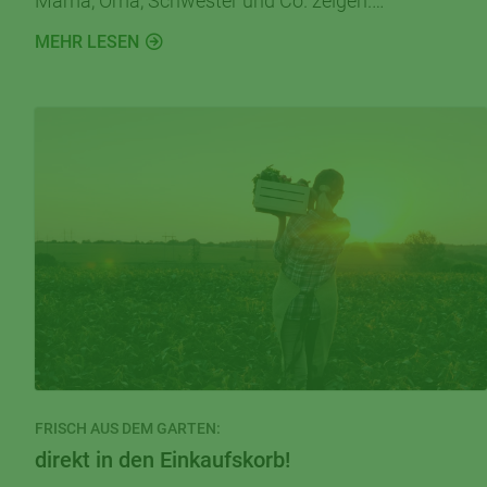
Mama, Oma, Schwester und Co. zeigen.
Selbstgemachte Blütenkarten machen Freude und
MEHR LESEN
fördern die Fantasie sowie Feinmotorik.
FRISCH AUS DEM GARTEN:
direkt in den Einkaufskorb!