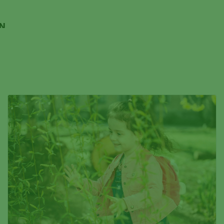
N
AS
S
WEGT
rund
mittel,
t
h