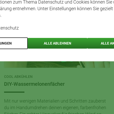
ationen zum Thema Datenschutz und Cookies können Sie 
ärung entnehmen. Unter Einstellungen können Sie gezielt
.
tenschutz
LUNGEN
ALLE ABLEHNEN
ALLE A
COOL ABKÜHLEN
DIY-Wassermelonenfächer
Mit nur wenigen Materialien und Schritten zauberst
du im Handumdrehen deinen eigenen, farbenfrohen