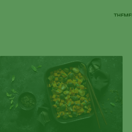
THEME
W
UN
BE
Alles 
um
Lebens
Umwel
und
Mensc