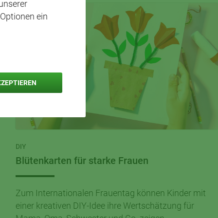
unserer
 Optionen ein
KZEPTIEREN
DIY
Blütenkarten für starke Frauen
Zum Internationalen Frauentag können Kinder mit
einer kreativen DIY-Idee ihre Wertschätzung für