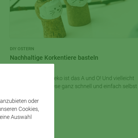
DIY OSTERN
Nachhaltige Korkentiere basteln
Die richtige Osterdeko ist das A und O! Und vielleicht
habt ihr ja Lust, diese ganz schnell und einfach selbst
zu basteln ✂
 anzubieten oder
MEHR LESEN
 unseren Cookies,
 eine Auswahl