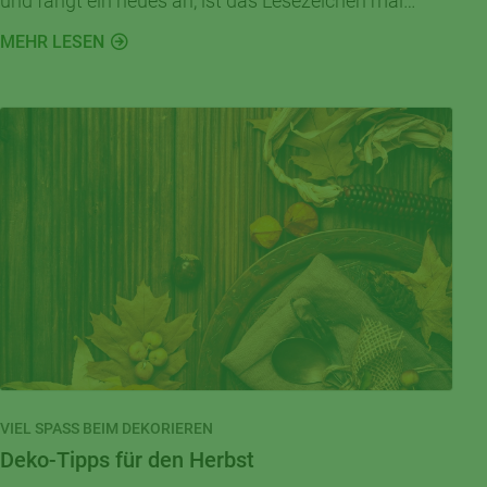
und fängt ein neues an, ist das Lesezeichen mal
wieder irgendwohin verschwunden. Bevor ihr jetzt
MEHR LESEN
Eselsohren in die Seiten faltet: Wusstet ihr, dass ihr
Lesezeichen auch ganz leicht selber basteln könnt?
Hier erfahrt ihr, wie!
VIEL SPASS BEIM DEKORIEREN
Deko-Tipps für den Herbst