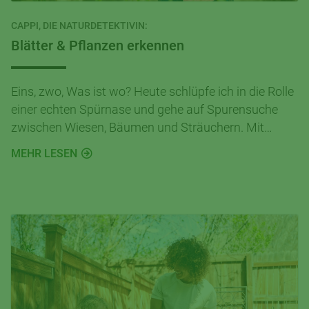
CAPPI, DIE NATURDETEKTIVIN:
Blätter & Pflanzen erkennen
Eins, zwo, Was ist wo? Heute schlüpfe ich in die Rolle
einer echten Spürnase und gehe auf Spurensuche
zwischen Wiesen, Bäumen und Sträuchern. Mit
offenen Augen und ein wenig Neugier gibt es
MEHR LESEN
draußen in der Natur jede Menge Spannendes zu
entdecken.