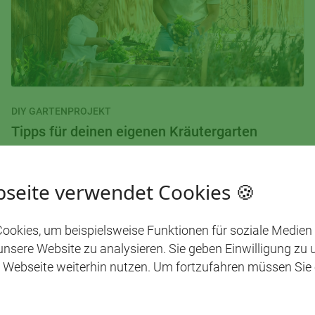
DIY GARTENPROJEKT
Tipps für deinen eigenen Kräutergarten
Ein eigener Kräutergarten ist nicht nur toll, um die
seite verwendet Cookies 🍪
eigenen Küchenkreationen zu bereichern. Er ist auch
ein optisches Highlight in jedem Garten oder auf
ookies, um beispielsweise Funktionen für soziale Medien
jedem Balkon und hilft darüber hinaus den
MEHR LESEN
 unsere Website zu analysieren. Sie geben Einwilligung zu
heimischen Insekten. Unsere Tipps für die eigene
 Webseite weiterhin nutzen. Um fortzufahren müssen Sie
duftende Kräuteroase.