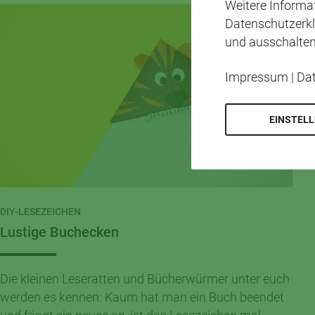
Weitere Inform
Datenschutzerkl
und ausschalten
Impressum
|
Da
EINSTEL
DIY-LESEZEICHEN
Lustige Buchecken
Die kleinen Leseratten und Bücherwürmer unter euch
werden es kennen: Kaum hat man ein Buch beendet