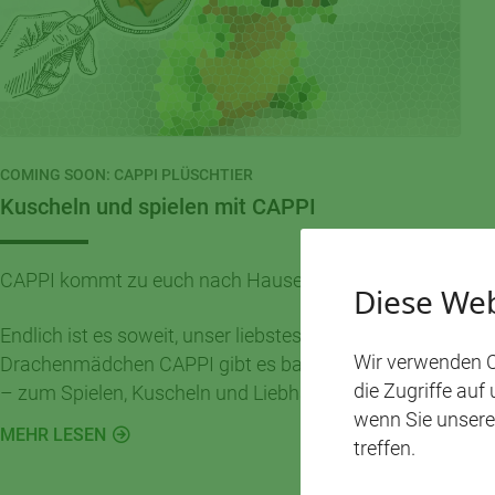
COMING SOON: CAPPI PLÜSCHTIER
Kuscheln und spielen mit CAPPI
CAPPI kommt zu euch nach Hause!
Diese Web
Endlich ist es soweit, unser liebstes
Wir verwenden C
Drachenmädchen CAPPI gibt es bald als Kuscheltier
die Zugriffe auf
– zum Spielen, Kuscheln und Liebhaben! Wann und
wenn Sie unsere
wo ihr CAPPI bekommt? Das erzählt sie euch hier!
MEHR LESEN
treffen.